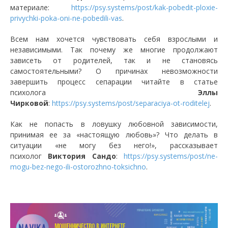
материале:
https://psy.systems/post/kak-pobedit-ploxie-
privychki-poka-oni-ne-pobedili-vas
.
Всем нам хочется чувствовать себя взрослыми и
независимыми. Так почему же многие продолжают
зависеть от родителей, так и не становясь
самостоятельными? О причинах невозможности
завершить процесс сепарации читайте в статье
психолога
Эллы
Чирковой
:
https://psy.systems/post/separaciya-ot-roditelej
.
Как не попасть в ловушку любовной зависимости,
принимая ее за «настоящую любовь»? Что делать в
ситуации «не могу без него!», рассказывает
психолог
Виктория Сандо
:
https://psy.systems/post/ne-
mogu-bez-nego-ili-ostorozhno-toksichno
.