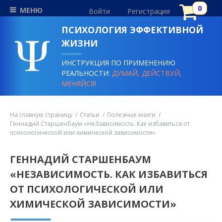
МЕНЮ
Войти
Регистрация
ПСИХОЛОГИЯ ЭФФЕКТИВНОЙ
ЖИЗНИ
ИНСТРУКЦИЯ ПО ПРИМЕНЕНИЮ
РЕАЛЬНОСТИ:
ДУМАЙ, ДЕЙСТВУЙ,
МЕНЯЙСЯ!
На главную страницу
Статьи
Полезные книги
Геннадий Старшенбаум «НеЗависимость. Как избавиться от
психологической или химической зависимости»
ГЕННАДИЙ СТАРШЕНБАУМ
«НЕЗАВИСИМОСТЬ. КАК ИЗБАВИТЬСЯ
ОТ ПСИХОЛОГИЧЕСКОЙ ИЛИ
ХИМИЧЕСКОЙ ЗАВИСИМОСТИ»