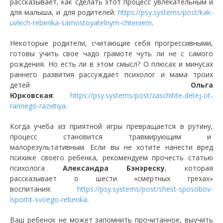
рассказывает, как сделать этот процесс увлекательным и
для малыша, и для родителей:
https://psy.systems/post/kak-
uvlech-rebenka-samostoyatelnym-chteniem
.
Некоторые родители, считающие себя прогрессивными,
готовы учить свое чадо грамоте чуть ли не с самого
рождения. Но есть ли в этом смысл? О плюсах и минусах
раннего развития рассуждает психолог и мама троих
детей
Ольга
Юрковская
:
https://psy.systems/post/zaschitite-detej-ot-
rannego-razvitiya
.
Когда учеба из приятной игры превращается в рутину,
процесс становится травмирующим и
малорезультативным. Если вы не хотите нанести вред
психике своего ребенка, рекомендуем прочесть статью
психолога
Александра Бэнэреску
, которая
рассказывает о шести «смертных грехах»
воспитания:
https://psy.systems/post/shest-sposobov-
isportit-svoego-rebenka
.
Ваш ребенок не может запомнить прочитанное, выучить