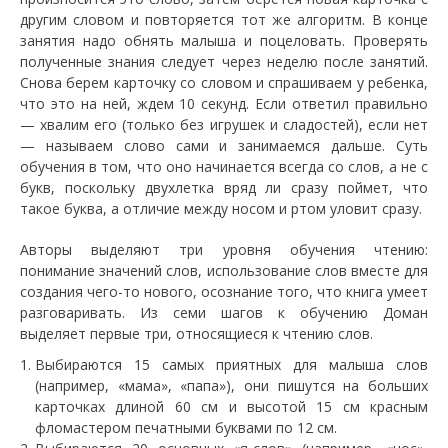
другим словом и повторяется тот же алгоритм. В конце
занятия надо обнять малыша и поцеловать. Проверять
полученные знания следует через неделю после занятий.
Снова берем карточку со словом и спрашиваем у ребенка,
что это на ней, ждем 10 секунд. Если ответил правильно
— хвалим его (только без игрушек и сладостей), если нет
— называем слово сами и занимаемся дальше. Суть
обучения в том, что оно начинается всегда со слов, а не с
букв, поскольку двухлетка вряд ли сразу поймет, что
такое буква, а отличие между носом и ртом уловит сразу.
Авторы выделяют три уровня обучения чтению:
понимание значений слов, использование слов вместе для
создания чего-то нового, осознание того, что книга умеет
разговаривать. Из семи шагов к обучению Доман
выделяет первые три, относящиеся к чтению слов.
Выбираются 15 самых приятных для малыша слов
(например, «мама», «папа»), они пишутся на больших
карточках длиной 60 см и высотой 15 см красным
фломастером печатными буквами по 12 см.