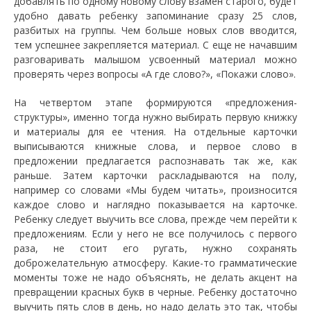
добавлять по одному новому слову взамен старого, будет
удобно давать ребенку запоминание сразу 25 слов,
разбитых на группы. Чем больше новых слов вводится,
тем успешнее закрепляется материал. С еще не начавшим
разговаривать малышом усвоенный материал можно
проверять через вопросы «А где слово?», «Покажи слово».
На четвертом этапе формируются «предложения-
структуры», именно тогда нужно выбирать первую книжку
и материалы для ее чтения. На отдельные карточки
выписываются книжные слова, и первое слово в
предложении предлагается распознавать так же, как
раньше. Затем карточки раскладываются на полу,
например со словами «Мы будем читать», произносится
каждое слово и наглядно показывается на карточке.
Ребенку следует выучить все слова, прежде чем перейти к
предложениям. Если у него не все получилось с первого
раза, не стоит его ругать, нужно сохранять
доброжелательную атмосферу. Какие-то грамматические
моменты тоже не надо объяснять, не делать акцент на
превращении красных букв в черные. Ребенку достаточно
выучить пять слов в день, но надо делать это так, чтобы