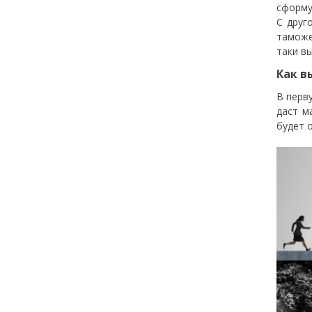
сформу
С друг
таможе
таки в
Как в
В перв
даст м
будет 