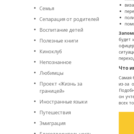
виза
Семья
пере
поли
Сепарация от родителей
помо
Воспитание детей
Запом
будет 
Полезные книги
офицер
Киноклуб
ситуац
перехо
Непознанное
Что и
Любимцы
Самая 
Проект «Жизнь за
из-за 
Подобн
границей»
он учт
Иностранные языки
всех т
Путешествия
Эмиграция