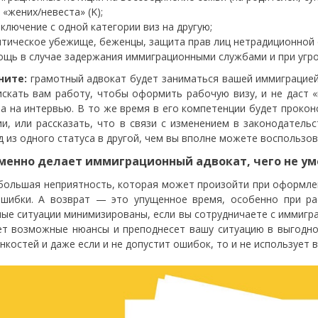
 «жених/невеста» (K);
ключение с одной категории виз на другую;
тическое убежище, беженцы, защита прав лиц нетрадиционной 
щь в случае задержания иммиграционными службами и при угро
ните:
грамотный адвокат будет заниматься вашей иммиграцией 
искать вам работу, чтобы оформить рабочую визу, и не даст 
а на интервью. В то же время в его компетенции будет прокон
ии, или рассказать, что в связи с изменением в законодательс
д из одного статуса в другой, чем вы вполне можете воспользов
менно делает иммиграционный адвокат, чего не у
большая неприятность, которая может произойти при оформле
ошибки. А возврат — это упущенное время, особенно при ра
ые ситуации минимизированы, если вы сотрудничаете с иммигр
ет возможные нюансы и преподнесет вашу ситуацию в выгодн
онкостей и даже если и не допустит ошибок, то и не использует