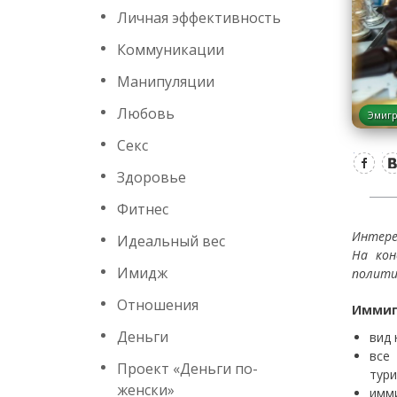
Личная эффективность
Коммуникации
Манипуляции
Любовь
Эмиг
Секс
Здоровье
Фитнес
Интере
Идеальный вес
На кон
Имидж
полити
Отношения
Иммиг
Деньги
вид 
все
Проект «Деньги по-
тури
женски»
имми