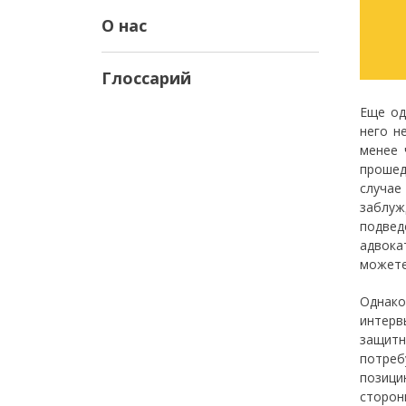
О нас
Глоссарий
Еще од
него н
менее 
прошед
случае
заблуж
подвед
адвока
можете
Однако
интерв
защитн
потреб
позици
сторон