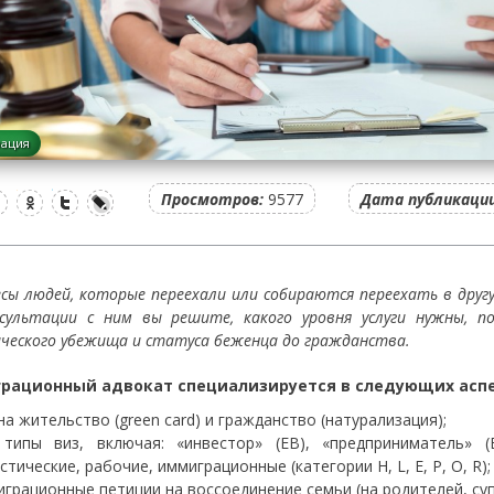
рация
Просмотров:
9577
Дата публикации
сы людей, которые переехали или собираются переехать в дру
сультации с ним вы решите, какого уровня услуги нужны, по
ческого убежища и статуса беженца до гражданства.
рационный адвокат специализируется в следующих аспе
на жительство (green card) и гражданство (натурализация);
 типы виз, включая: «инвестор» (EB), «предприниматель» (E-
стические, рабочие, иммиграционные (категории H, L, E, P, O, R);
грационные петиции на воссоединение семьи (на родителей, супр