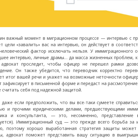
ин важный момент в миграционном процессе — интервью с пр
ет цели «завалить» вас на интервью, он действует в соответс
человеческий фактор исключать нельзя. У иммиграционного 
шее интервью, личные драмы… да масса жизненных проблем, к
 адвокат проследит, чтобы офицер не перешел рамки дозв
дение. Он также убедится, что переводчик корректно пере
ет итог вашей речи и укажет на возможные неточности офицер
т зафиксирует в письменной форме и передаст на рассмотрение
 считать себя под надежной защитой.
 даже если предположить, что вы все-таки сумеете справитьс
ью и прочими юридическими делами, предшествующими иммиг
ика и консультанта, — это, несомненно, представление 
уется). Иммиграционный суд — это прежде всего борьба за 
ю, поэтому хорошо выработанная стратегия защиты может 
ы, адвокат поможет представить вашу ситуацию в выигрышн