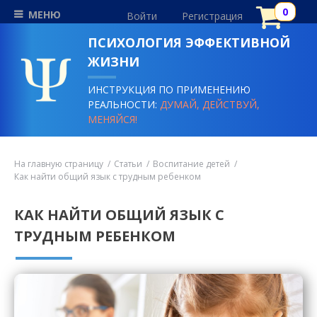
МЕНЮ
Войти
Регистрация
ПСИХОЛОГИЯ ЭФФЕКТИВНОЙ
ЖИЗНИ
ИНСТРУКЦИЯ ПО ПРИМЕНЕНИЮ
РЕАЛЬНОСТИ:
ДУМАЙ, ДЕЙСТВУЙ,
МЕНЯЙСЯ!
На главную страницу
Статьи
Воспитание детей
Как найти общий язык с трудным ребенком
КАК НАЙТИ ОБЩИЙ ЯЗЫК С
ТРУДНЫМ РЕБЕНКОМ