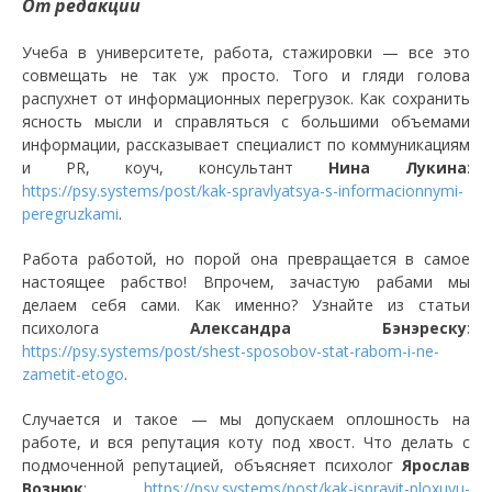
От редакции
Учеба в университете, работа, стажировки — все это
совмещать не так уж просто. Того и гляди голова
распухнет от информационных перегрузок. Как сохранить
ясность мысли и справляться с большими объемами
информации, рассказывает специалист по коммуникациям
и PR, коуч, консультант
Нина Лукина
:
https://psy.systems/post/kak-spravlyatsya-s-informacionnymi-
peregruzkami
.
Работа работой, но порой она превращается в самое
настоящее рабство! Впрочем, зачастую рабами мы
делаем себя сами. Как именно? Узнайте из статьи
психолога
Александра Бэнэреску
:
https://psy.systems/post/shest-sposobov-stat-rabom-i-ne-
zametit-etogo
.
Случается и такое — мы допускаем оплошность на
работе, и вся репутация коту под хвост. Что делать с
подмоченной репутацией, объясняет психолог
Ярослав
Вознюк
:
https://psy.systems/post/kak-ispravit-ploxuyu-