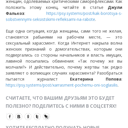
женщин, одолеваемых критическими саморефлексами. Как
положить этому конец, читайте в статье
Джули
Фалькоз
:
https://psy.systems/post/kak-borotsya-s-
sobstvennymi-seksistskimi-refleksami-na-rabote
.
Еще одна ситуация, когда женщины, сами того не желая,
становятся рабынями на рабочем месте, — это
сексуальный харассмент. Когда Интернет накрыла волна
женских признаний о домогательствах, которым они
подвергались со стороны начальников и власть имущих,
лавиной посыпались обвинения: «Так почему же вы
молчали?» И действительно, почему жертвы так редко
заявляют о вопиющих случаях харассмента? Разобраться
пытается журналист
Екатерина Попова
:
https://psy.systems/post/xarrasment-pochemu-oni-soglasilis
.
СЧИТАЕТЕ, ЧТО ВАШИМ ДРУЗЬЯМ ЭТО БУДЕТ
ПОЛЕЗНО? ПОДЕЛИТЕСЬ С НИМИ В СОЦСЕТЯХ!
ХОТИТЕ БЕСПЛАТНО ПОЛУЧАТЬ НОВЫЕ