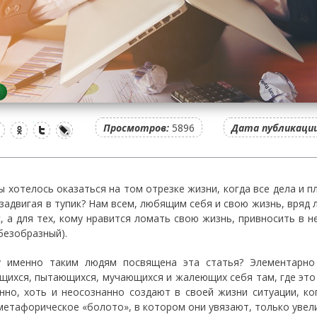
Просмотров:
5896
Дата публикации
ы хотелось оказаться на том отрезке жизни, когда все дела и 
 задвигая в тупик? Нам всем, любящим себя и свою жизнь, вряд л
с, а для тех, кому нравится ломать свою жизнь, привносить в н
безобразный).
 именно таким людям посвящена эта статья? Элементарно
щихся, пытающихся, мучающихся и жалеющих себя там, где это н
нно, хоть и неосознанно создают в своей жизни ситуации, ко
метафорическое «болото», в котором они увязают, только увел