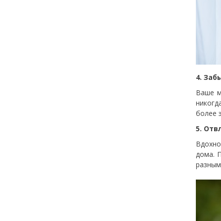
4. Заб
Ваше м
никогд
более 
5. Отв
Вдохно
дома. 
разным