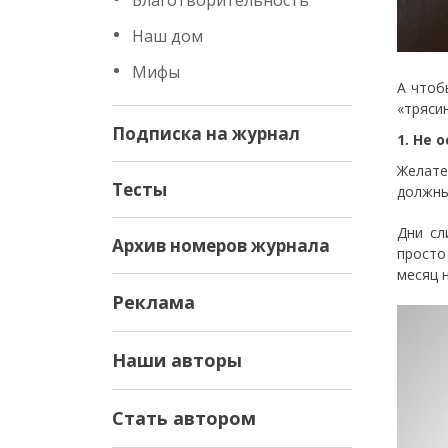
Благотворительность
Наш дом
Мифы
А чтоб
«тряси
Подписка на журнал
1. Не 
Желате
Тесты
должны
Дни сл
Архив номеров журнала
просто
месяц н
Реклама
Наши авторы
Стать автором