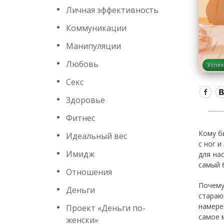
Личная эффективность
Коммуникации
Манипуляции
Любовь
Успех
Секс
Здоровье
Фитнес
Кому б
Идеальный вес
с ног и
Имидж
для на
самый 
Отношения
Почему
Деньги
стараю
намере
Проект «Деньги по-
самое 
женски»