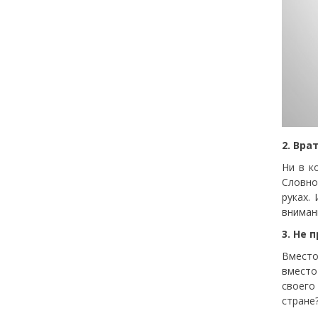
2. Вра
Ни в к
Словно
руках.
вниман
3. Не 
Вместо
вместо
своего
стране?