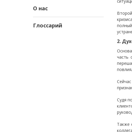
ситуаци
О нас
Второй
кризис
Глоссарий
полный
устран
2. Ду
Основа
часть 
переша
повлия
Сейчас
призна
Судя п
клиент
руково
Также 
коллег