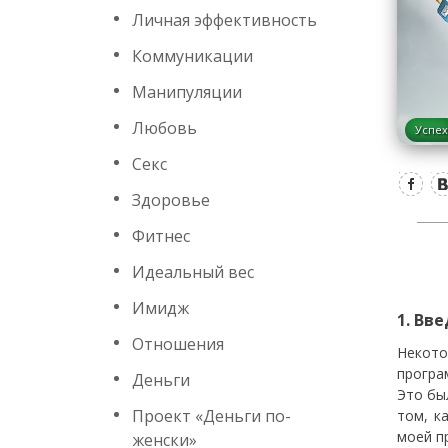
Личная эффективность
Коммуникации
Манипуляции
Любовь
Успех
Секс
Здоровье
Фитнес
Идеальный вес
Имидж
1. Вв
Отношения
Некот
програ
Деньги
Это бы
Проект «Деньги по-
том, к
моей п
женски»