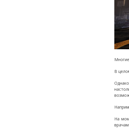
Многие
В цело
Однако
настол
возмож
Наприм
На мом
врачам