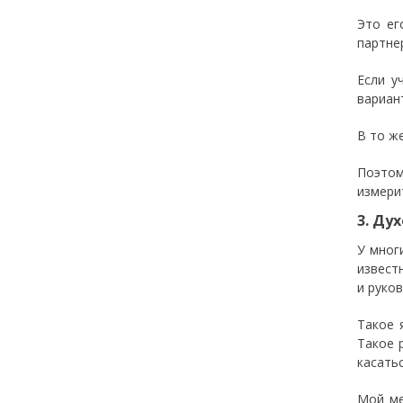
Это ег
партне
Если у
вариан
В то ж
Поэтом
измери
3. Ду
У мног
извест
и руко
Такое 
Такое 
касать
Мой ме