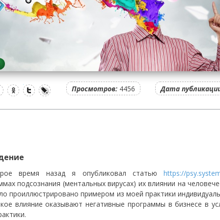
Просмотров:
4456
Дата публикации
едение
орое время назад я опубликовал статью
https://psy.syst
ммах подсознания (ментальных вирусах) их влиянии на человече
ло проиллюстрировано примером из моей практики индивидуальн
акое влияние оказывают негативные программы в бизнесе в ус
рактики.