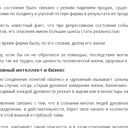
о состояние было связано с резким падением продаж, суще
рами по холдингу и угрозой потери фирмы в результате её прод
честь известный факт, что при депрессивном состоянии соб
тов, его опасения имели большие шансы стать реальностью.
е время фирма была, по его словам, делом его жизни.
у, если бы он не обратился за помощью, последствия могли
ть так же трудно, как ценность человеческой жизни, здоровья и
ховный интеллект и бизнес
их соединение понятий «бизнес» и «духовный» вызывает сильн
ны случаи, когда, открыв духовное измерение жизни, бизнесмен 
водимый жаждой духовности уезжал в ашрам или в монастырь на
явление связано с тем, что в сознании многих людей духовно
разделение, в действительности, берет своё начало в коллекти
ся этой важной и глубокой темы.
тод учитывает такую опасность и в этом отношении экологич