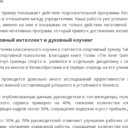
и.
 пример показывает действие подсознательной программы бес
а в отношениях между учредителями. Наша работа уже успешно
, именно на нем я показываю не только действие негативной
ения негативных программ, который привёл к достижению желае
ховный интеллект и духовный коучинг
телем классического коучинга считается спортивный тренер Тимо
спортивной психологии. Благодаря книге Голви «The Inner Game
гнул границы спорта и развился в отдельную дисциплину с с
ла на многих в Великобритании и в первую очередь на его учен
 проводится довольно много исследований эффективности и
но важной составляющей успешного и устойчивого бизнеса.
о опубликованным данным, руководители и топ-менеджеры, пол
ского сервиса примерно на 40%, снижение количества кл
дящих кадров около 30%, сокращение издержек и рост прибыли 
от 50% до 70% руководителей отмечают улучшение рабочих о
ами, улучшение командной работы, сокращение количества ко