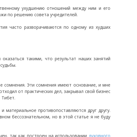
ственному ухудшению отношений между ним и его
ажи по решению совета учредителей.
ытия часто разворачиваются по одному из худших
 оказаться такими, что результат наших занятий
 судьбы.
ые сомнения. Эти сомнения имеют основание, и мне
отходил от практических дел, закрывал свой бизнес
 Тибет.
е и материальное противопоставляются друг другу.
вном бессознательном, но в этой статье я не буду
ен, так как построен на использовании
духовного