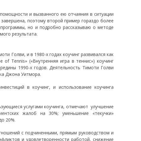
помощности и вызванного ею отчаяния в ситуации
 завершена, поэтому второй пример гораздо более
 программы, но и подробно рассказываю о методе
мого результата.
ти Голви, и в 1980-х годах коучинг развивался как
 of Tennis» («Внутренняя игра в теннис») коучинг
ередины 1990-х годов. Деятельность Тимоти Голви
ика Джона Уитмора.
нвестиций в коучинг, и использование коучинга
ьзующиеся услугами коучинга, отмечают улучшение
иентских жалоб на 30%; уменьшение «текучки»
до 20%.
тношений с подчиненными, прямым руководством и
нфликтов и удовлетворенности работой, снижение