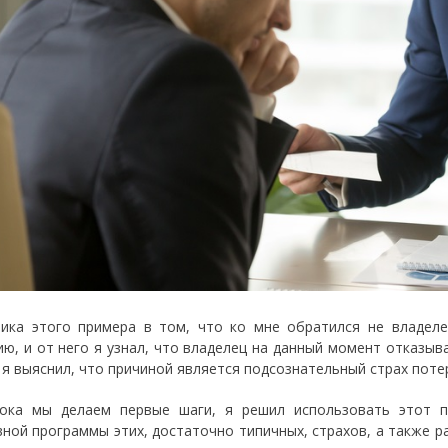
ика этого примера в том, что ко мне обратился не владеле
ию, и от него я узнал, что владелец на данный момент отказыв
 я выяснил, что причиной является подсознательный страх поте
ока мы делаем первые шаги, я решил использовать этот п
вной программы этих, достаточно типичных, страхов, а также р