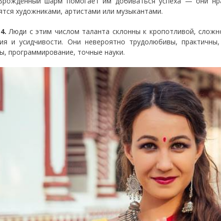
Врождённый шарм помогает им добиваться успеха — они нр
ятся художниками, артистами или музыкантами.
 4.
Люди с этим числом таланта склонны к кропотливой, слож
ия и усидчивости. Они невероятно трудолюбивы, практичны
ы, программирование, точные науки.