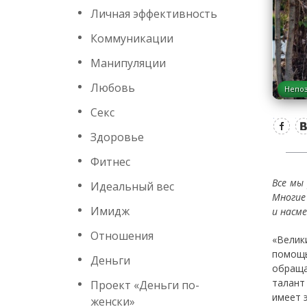
Личная эффективность
Коммуникации
Манипуляции
Любовь
Непо
Секс
Здоровье
Фитнес
Все мы
Идеальный вес
Многие
Имидж
и насме
Отношения
«Велик
помощь
Деньги
обраща
талант
Проект «Деньги по-
имеет 
женски»