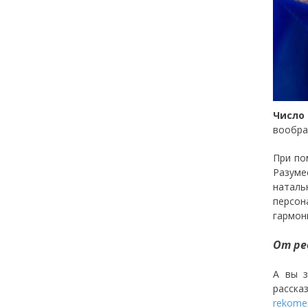
Число
вообра
При по
Разуме
наталь
персон
гармон
От ре
А вы з
расск
rekomen