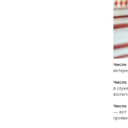
Число
интере
Число 
в служ
воспита
Число 
— вот 
прояви