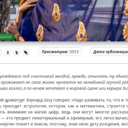
знанное
Просмотров:
5053
Дата публикации
 рождаемся под счастливой звездой, правда, отыскать ту единст
 проживают не свою жизнь: мучаются на нелюбимой скучной ра
шки коллег, а по ночам мечтают о мировой сцене или карьере би
ий драматург Бернард Шоу говорил: «Надо развивать то, что в те
 приходит астрология, которая, как и математика, строится 
ть внимание на магию цифр, ведь они могут многое рассказа
 — это предмет нематериальный и эфемерный, его легко вычис
энергию планет и знаков, поэтому, зная свою дату рождения, м