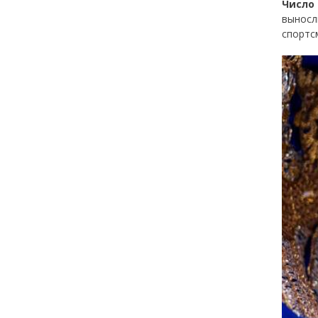
Число
выносл
спортс