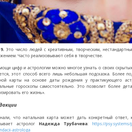
 9.
Это число людей с креативным, творческим, нестандартн
жением. Часто реализовывают себя в творчестве.
мощи цифр и астрологии можно многое узнать о своих скрытых 
ется, этот способ всего лишь небольшая подсказка. Более п
ной карты на основе даты рождения у практикующего аст
альные гороскопы самостоятельно. Это позволит более дета
изировать его жизнь».
дакции
нали, что натальная карта может дать конкретный ответ,
азывает астролог
Надежда Трубачева
:
https://psy.systems/
dacii-astrologa