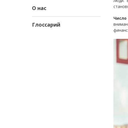
люди. 
станов
О нас
Число
Глоссарий
вниман
финанс