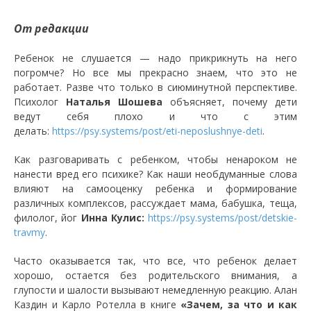
От редакции
Ребенок не слушается — надо прикрикнуть на него
погромче? Но все мы прекрасно знаем, что это не
работает. Разве что только в сиюминутной перспективе.
Психолог
Наталья Шошева
объясняет, почему дети
ведут себя плохо и что с этим
делать:
https://psy.systems/post/eti-neposlushnye-deti
.
Как разговаривать с ребенком, чтобы ненароком не
нанести вред его психике? Как наши необдуманные слова
влияют на самооценку ребенка и формирование
различных комплексов, рассуждает мама, бабушка, теща,
филолог, йог
Инна Кулис:
https://psy.systems/post/detskie-
travmy
.
Часто оказывается так, что все, что ребенок делает
хорошо, остается без родительского внимания, а
глупости и шалости вызывают немедленную реакцию. Алан
Каздин и Карло Ротелла в книге
«Зачем, за что и как