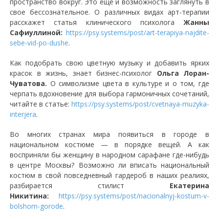
пространство вокруг. Это еще и возможность заглянуть в
свое бессознательное. О различных видах арт-терапии
расскажет статья клинического психолога
Жанны
Сафиуллиной:
https://psy.systems/post/art-terapiya-najdite-
sebe-vid-po-dushe
.
Как подобрать свою цветную музыку и добавить ярких
красок в жизнь, знает бизнес-психолог
Ольга Лоран-
Чуватова.
О символизме цвета в культуре и о том, где
черпать вдохновение для выбора гармоничных сочетаний,
читайте в статье:
https://psy.systems/post/cvetnaya-muzyka-
interjera
.
Во многих странах мира появиться в городе в
национальном костюме — в порядке вещей. А как
восприняли бы женщину в народном сарафане где-нибудь
в центре Москвы? Возможно ли вписать национальный
костюм в свой повседневный гардероб в наших реалиях,
разбирается стилист
Екатерина
Никитина:
https://psy.systems/post/nacionalnyj-kostum-v-
bolshom-gorode
.