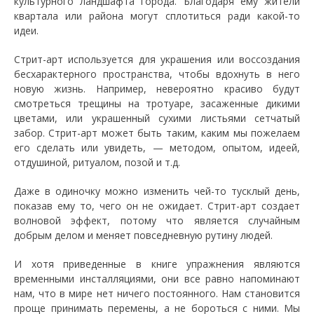
культурного ландшафта города. Благодаря ему жители
квартала или района могут сплотиться ради какой-то
идеи.
Стрит-арт используется для украшения или воссоздания
бесхарактерного пространства, чтобы вдохнуть в него
новую жизнь. Например, невероятно красиво будут
смотреться трещины на тротуаре, засаженные дикими
цветами, или украшенный сухими листьями сетчатый
забор. Стрит-арт может быть таким, каким мы пожелаем
его сделать или увидеть, — методом, опытом, идеей,
отдушиной, ритуалом, позой и т.д.
Даже в одиночку можно изменить чей-то тусклый день,
показав ему то, чего он не ожидает. Стрит-арт создает
волновой эффект, потому что является случайным
добрым делом и меняет повседневную рутину людей.
И хотя приведенные в книге упражнения являются
временными инсталляциями, они все равно напоминают
нам, что в мире нет ничего постоянного. Нам становится
проще принимать перемены, а не бороться с ними. Мы