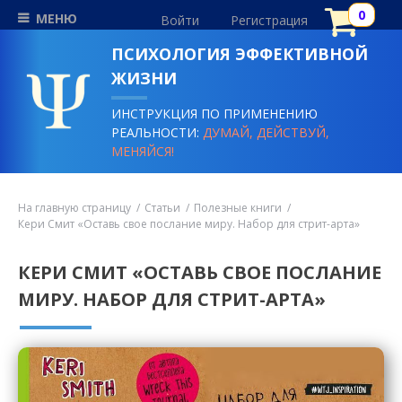
МЕНЮ
Войти
Регистрация
ПСИХОЛОГИЯ ЭФФЕКТИВНОЙ
ЖИЗНИ
ИНСТРУКЦИЯ ПО ПРИМЕНЕНИЮ
РЕАЛЬНОСТИ:
ДУМАЙ, ДЕЙСТВУЙ,
МЕНЯЙСЯ!
На главную страницу
Статьи
Полезные книги
Кери Смит «Оставь свое послание миру. Набор для стрит-арта»
КЕРИ СМИТ «ОСТАВЬ СВОЕ ПОСЛАНИЕ
МИРУ. НАБОР ДЛЯ СТРИТ-АРТА»