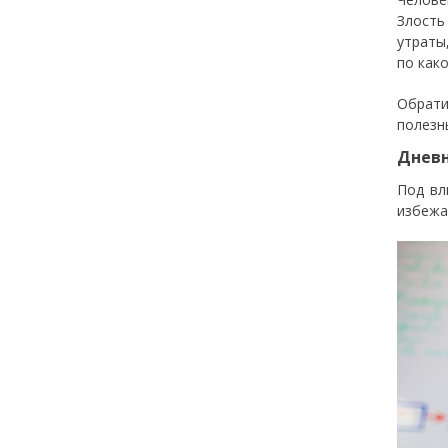
Злость
утраты
по как
Обрати
полезн
Дневн
Под вл
избежа