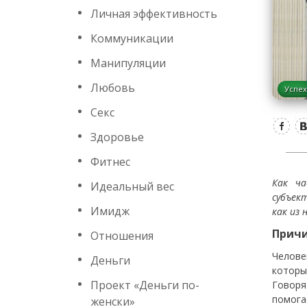
Личная эффективность
Коммуникации
Манипуляции
Любовь
Успех
Секс
Здоровье
Фитнес
Как ча
Идеальный вес
субъек
Имидж
как из 
Причи
Отношения
Челове
Деньги
которы
Проект «Деньги по-
Говоря
помога
женски»