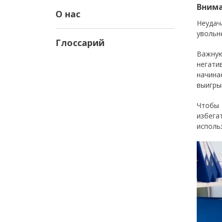
Внима
О нас
Неудач
увольн
Глоссарий
Важную
негати
начина
выигры
Чтобы 
избега
исполь