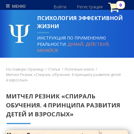
МЕНЮ
Войти
Регистрация
ПСИХОЛОГИЯ ЭФФЕКТИВНОЙ
ЖИЗНИ
ИНСТРУКЦИЯ ПО ПРИМЕНЕНИЮ
РЕАЛЬНОСТИ:
ДУМАЙ, ДЕЙСТВУЙ,
МЕНЯЙСЯ!
На главную страницу
Статьи
Полезные книги
Митчел Резник «Спираль обучения. 4 принципа развития детей
и взрослых»
МИТЧЕЛ РЕЗНИК «СПИРАЛЬ
ОБУЧЕНИЯ. 4 ПРИНЦИПА РАЗВИТИЯ
ДЕТЕЙ И ВЗРОСЛЫХ»