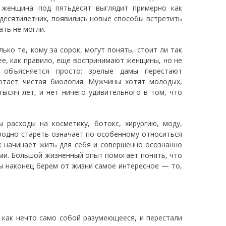
 женщина под пятьдесят выглядит примерно как
идесятилетних, появились новые способы встретить
ать не могли.
ько те, кому за сорок, могут понять, стоит ли так
ее, как правило, еще воспринимают женщины, но не
 объясняется просто: зрелые дамы перестают
отает чистая биология. Мужчины хотят молодых,
ысяч лет, и нет ничего удивительного в том, что
расходы на косметику, ботокс, хирургию, моду,
ородно стареть означает по-особенному относиться
ек начинает жить для себя и совершенно осознанно
ими. Большой жизненный опыт помогает понять, что
ы наконец берем от жизни самое интересное — то,
 как нечто само собой разумеющееся, и перестали