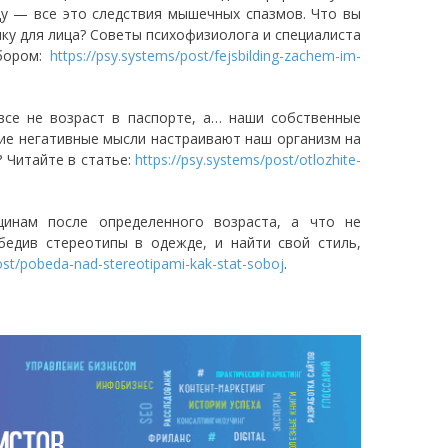
ду — все это следствия мышечных спазмов. Что вы
ику для лица? Советы психофизиолога и специалиста
бором:
https://psy.systems/post/fejsbilding-zachem-im-
все не возраст в паспорте, а… наши собственные
гие негативные мысли настраивают наш организм на
? Читайте в статье:
https://psy.systems/post/otlozhite-
инам после определенного возраста, а что не
бедив стереотипы в одежде, и найти свой стиль,
ost/pobeda-nad-stereotipami-kak-stat-soboj
.