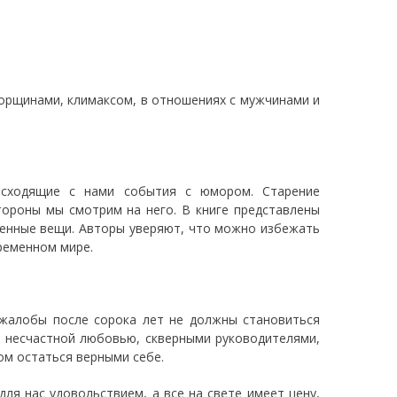
орщинами, климаксом, в отношениях с мужчинами и
сходящие с нами события с юмором. Старение
тороны мы смотрим на него. В книге представлены
менные вещи. Авторы уверяют, что можно избежать
ременном мире.
 жалобы после сорока лет не должны становиться
, несчастной любовью, скверными руководителями,
ом остаться верными себе.
ля нас удовольствием, а все на свете имеет цену,