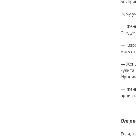
воспри
Чему у
— Женщ
Следуе
— Взро
могут 
— Женщ
культа
Ирония
— Женщ
проигр
От ре
Если, 