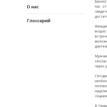
Биолог
О нас
нас от
свидет
достат
Глоссарий
Женщин
возрас
встреч
моложе
длител
Мужчин
сексом
через 
Сегодн
необхо
полово
нацеле
социал
В Герм