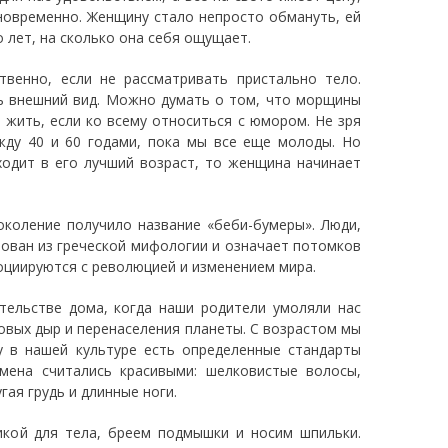
новременно. Женщину стало непросто обмануть, ей
 лет, на сколько она себя ощущает.
венно, если не рассматривать пристально тело.
ь внешний вид. Можно думать о том, что морщины
 жить, если ко всему относиться с юмором. Не зря
ду 40 и 60 годами, пока мы все еще молоды. Но
одит в его лучший возраст, то женщина начинает
околение получило название «беби-бумеры». Люди,
вован из греческой мифологии и означает потомков
оциируются с революцией и изменением мира.
тельстве дома, когда наши родители умоляли нас
оновых дыр и перенаселения планеты. С возрастом мы
 в нашей культуре есть определенные стандарты
мена считались красивыми: шелковистые волосы,
гая грудь и длинные ноги.
кой для тела, бреем подмышки и носим шпильки.