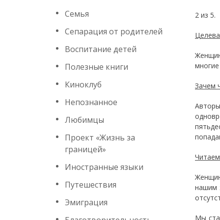
Семья
2 из 5.
Сепарация от родителей
Целева
Воспитание детей
Женщин
многие 
Полезные книги
Киноклуб
Зачем 
Непознанное
Автор
одновр
Любимцы
пятьде
Проект «Жизнь за
попада
границей»
Читаем
Иностранные языки
Женщин
Путешествия
нашим 
отсутс
Эмиграция
Мы ста