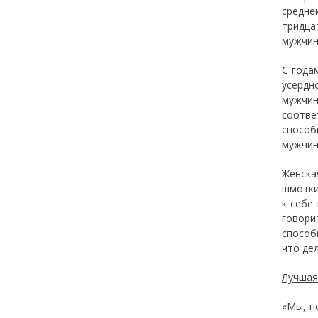
средне
тридца
мужчин
С года
усердн
мужчи
соотве
способ
мужчин
Женска
шмотки
к себе
говори
способ
что де
Лучшая
«Мы, п