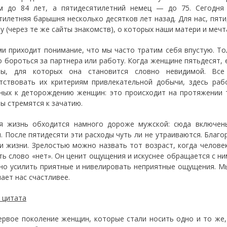
м до 84 лет, а пятидесятилетний немец — до 75. Сегодня
тилетняя барышня несколько десятков лет назад. Для нас, пят
у (через те же сайты знакомств), о которых наши матери и мечт
ми приходит понимание, что мы часто тратим себя впустую. Тол
о бороться за партнера или работу. Когда женщине пятьдесят, 
ны, для которых она становится словно невидимой. Все
тствовать их критериям привлекательной добычи, здесь раб
ных к деторождению женщин: это происходит на протяжении т
ы стремятся к зачатию.
я жизнь обходится намного дороже мужской: сюда включены 
. После пятидесяти эти расходы чуть ли не утраиваются. Благ
 и жизни. Зрелостью можно назвать тот возраст, когда челов
ть слово «нет». Он ценит ощущения и искуснее обращается с н
но усилить приятные и нивелировать неприятные ощущения. М
лает нас счастливее.
 цитата
ервое поколение женщин, которые стали носить одно и то же,