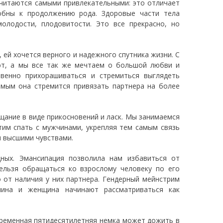
считаются самыми привлекательными: это отличает
бны к продолжению рода. Здоровые части тела
олодости, плодовитости. Это все прекрасно, но
, ей хочется верного и надежного спутника жизни. С
ют, а мы все так же мечтаем о большой любви и
венно прихорашиваться и стремиться выглядеть
амым она стремится привязать партнера на более
ещание в виде прикосновений и ласк. Мы занимаемся
тим спать с мужчинами, укрепляя тем самым связь
и высшими чувствами.
ных. Эмансипация позволила нам избавиться от
ельзя обращаться ко взрослому человеку по его
 от наличия у них партнера. Гендерный мейнстрим
чина и женщина начинают рассматриваться как
временная пятидесятилетняя немка может дожить в