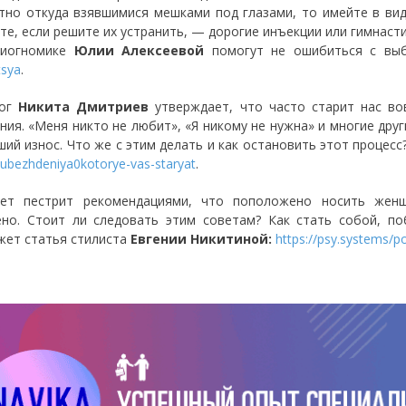
тно откуда взявшимися мешками под глазами, то имейте в ви
те, если решите их устранить, — дорогие инъекции или гимнаст
зиогномике
Юлии Алексеевой
помогут не ошибиться с вы
tsya
.
лог
Никита Дмитриев
утверждает, что часто старит нас во
ния. «Меня никто не любит», «Я никому не нужна» и многие дру
ший износ. Что же с этим делать и как остановить этот процесс
-ubezhdeniya0kotorye-vas-staryat
.
ет пестрит рекомендациями, что поположено носить женщ
но. Стоит ли следовать этим советам? Как стать собой, по
жет статья стилиста
Евгении Никитиной:
https://psy.systems/p