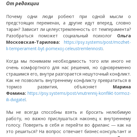
От редакции
Почему одни люди робеют при одной мысли о
предстоящих переменах, а другие идут вперед, словно
таран? Зависит ли целеустремленность от темперамента?
Разобраться поможет социальный психолог
Ольга
Московская-Тарилова:
https://psy.systems/post/mozhet-
li-temperament-byt-pomexoj-celeustremlennosti
.
Когда мы понимаем необходимость того или иного не
очень комфортного для нас решения, но одновременно
страшимся его, внутри разгорается нешуточный конфликт.
Как не позволить внутреннему конфликту превратиться в
тормоз развития, объясняет
Марина
Фомина:
https://psy.systems/post/vnutrennij-konflikt-tormoz-
ili-dvigatel
.
Мы не всегда способны взять и бросить нелюбимую
работу, но важно прислушаться наконец к внутреннему
голосу. Поверить в себя и перейти во фриланс ― как на
это решиться? На вопрос отвечает бизнес-консультант и