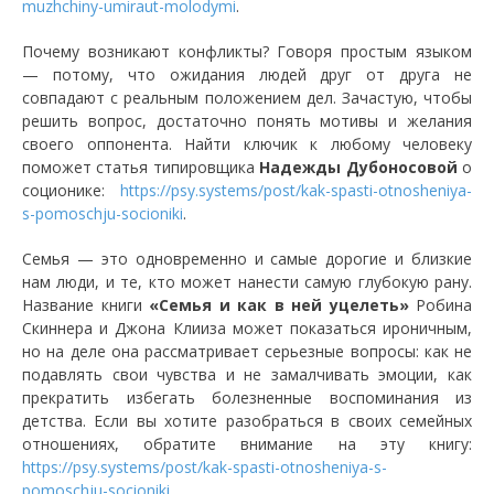
muzhchiny-umiraut-molodymi
.
Почему возникают конфликты? Говоря простым языком
— потому, что ожидания людей друг от друга не
совпадают с реальным положением дел. Зачастую, чтобы
решить вопрос, достаточно понять мотивы и желания
своего оппонента. Найти ключик к любому человеку
поможет статья типировщика
Надежды Дубоносовой
о
соционике:
https://psy.systems/post/kak-spasti-otnosheniya-
s-pomoschju-socioniki
.
Семья — это одновременно и самые дорогие и близкие
нам люди, и те, кто может нанести самую глубокую рану.
Название книги
«Семья и как в ней уцелеть»
Робина
Скиннера и Джона Клииза может показаться ироничным,
но на деле она рассматривает серьезные вопросы: как не
подавлять свои чувства и не замалчивать эмоции, как
прекратить избегать болезненные воспоминания из
детства. Если вы хотите разобраться в своих семейных
отношениях, обратите внимание на эту книгу:
https://psy.systems/post/kak-spasti-otnosheniya-s-
pomoschju-socioniki
.