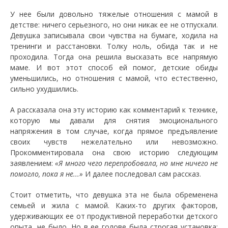
У нее были довольно тяжелые отношения с мамой в
детстве: ничего серьезного, но они никак ее не отпускали.
Девушка записывала свои чувства на бумаге, ходила на
тренинги и расстановки. Толку ноль, обида так и не
проходила. Тогда она решила высказать все напрямую
маме. И вот этот способ ей помог, детские обиды
уменьшились, но отношения с мамой, что естественно,
сильно ухудшились.
А рассказала она эту историю как комментарий к технике,
которую мы давали для снятия эмоционального
напряжения в том случае, когда прямое предъявление
своих чувств нежелательно или невозможно.
Прокомментировала она свою историю следующим
заявлением:
«Я много чего перепробовала, но мне ничего не
помогло, пока я не...»
И далее последовал сам рассказ.
Стоит отметить, что девушка эта не была обременена
семьей и жила с мамой. Каких-то других факторов,
удерживающих ее от продуктивной переработки детского
опыта, не было. Но в ее голове была строгая установка: