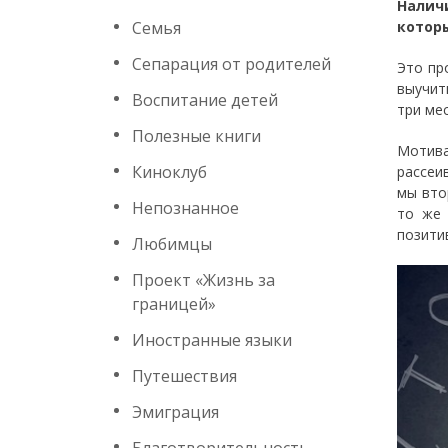
Налич
Семья
котор
Сепарация от родителей
Это пр
выучит
Воспитание детей
три ме
Полезные книги
Мотив
Киноклуб
рассеи
мы вто
Непознанное
то же 
позити
Любимцы
Проект «Жизнь за
границей»
Иностранные языки
Путешествия
Эмиграция