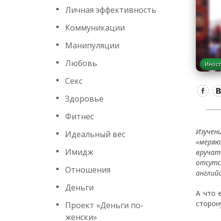
Личная эффективность
Коммуникации
Манипуляции
Любовь
Иност
Секс
Здоровье
Фитнес
Изучен
Идеальный вес
«меряю
Имидж
вручат
отсутс
Отношения
английс
Деньги
А что 
сторон
Проект «Деньги по-
женски»