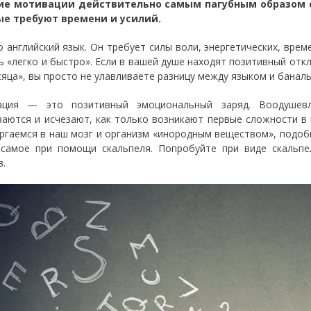
ие мотивации действительно самым пагубным образом с
ые требуют времени и усилий.
о английский язык. Он требует силы воли, энергетических, вре
ь «легко и быстро». Если в вашей душе находят позитивный отк
сяца», вы просто не улавливаете разницу между языком и банал
ация — это позитивный эмоциональный заряд. Воодушевле
ваются и исчезают, как только возникают первые сложности в 
ргаемся в наш мозг и организм «инородным веществом», подоб
самое при помощи скальпеля. Попробуйте при виде скальпе
в.