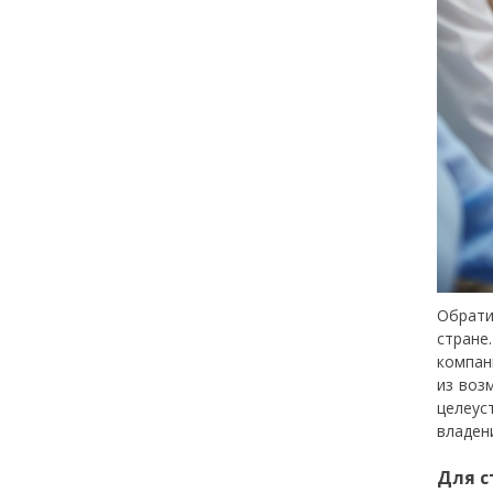
Обрати
стране
компан
из воз
целеус
владен
Для с