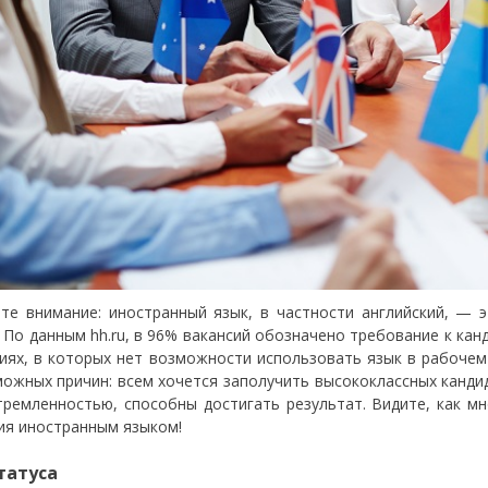
те внимание: иностранный язык, в частности английский,
—
э
. По данным hh.ru, в 96% вакансий обозначено требование к ка
иях, в которых нет возможности использовать язык в рабочем
можных причин: всем хочется заполучить высококлассных кандид
тремленностью, способны достигать результат. Видите, как м
ия иностранным языком!
татуса