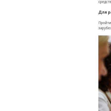
средст
Для р
Пройти
зарубе