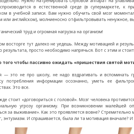
аздельно. Нужно натренировать слуховой аппарат на улавлива
спроизводится в естественной среде (в супермаркете, к пр
ком в учебной записи. Вам нужно обучить свой мозг моментал
ом или английском), молниеносно отфильтровывать ненужное, в
танический труд и огромная нагрузка на организм!
ом восторге тут далеко не уедешь. Между мотивацией и резул
о результата, просто необходимо напрячься. Вот с этим и стои
о того чтобы пассивно ожидать «пришествия святой моти
я — это не про школу, не надо вздрагивать и вспоминать г
су потребления информации осознанно, уметь ее фильтро
твах. Это все.
жде стоит «договориться с головой». Мозг человека противится
иальную угрозу организму. При возникновении малейшей о
ься за выживание». Как это проявляется вовне? Стремительно 
г, энтузиазм. И спрашивается, была ли та мотивация вначале? И 