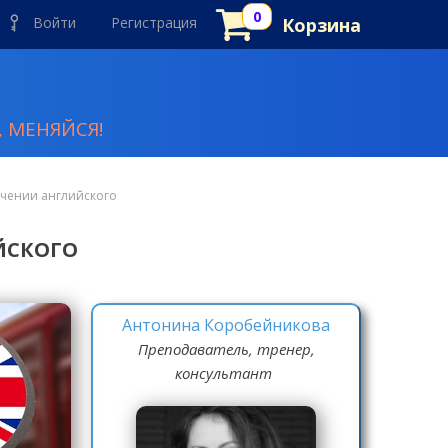
Войти
Регистрация
Корзина
 МЕНЯЙСЯ!
учении английского
ЙСКОГО
Антонина Коробейникова
Преподаватель, тренер,
консультант