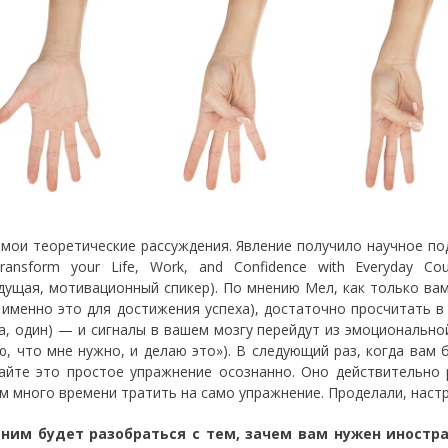
 мои теоретические рассуждения. Явление получило научное по
Transform your Life, Work, and Confidence with Everyday 
дущая, мотивационный спикер). По мнению Мел, как только вам 
 именно это для достижения успеха), достаточно просчитать в 
ва, один) — и сигналы в вашем мозгу перейдут из эмоционально
аю, что мне нужно, и делаю это»). В следующий раз, когда вам
айте это простое упражнение осознанно. Оно действительно 
м много времени тратить на само упражнение. Проделали, настр
ним будет разобраться с тем, зачем вам нужен иностр