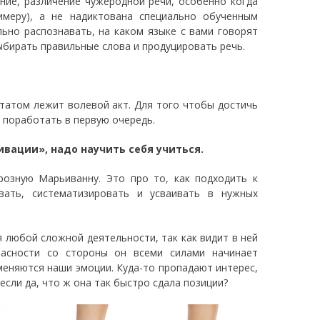
ние, различение чужеродной речи, особенно когда
имеру), а не надиктована специально обученным
ьно распознавать, на каком языке с вами говорят
ыбирать правильные слова и продуцировать речь.
ьтатом лежит волевой акт. Для того чтобы достичь
т поработать в первую очередь.
вации», надо научить себя учиться.
розную Марьиванну. Это про то, как подходить к
вать, систематизировать и усваивать в нужных
 любой сложной деятельности, так как видит в ней
пасности со стороны он всеми силами начинает
меняются наши эмоции. Куда-то пропадают интерес,
если да, что ж она так быстро сдала позиции?