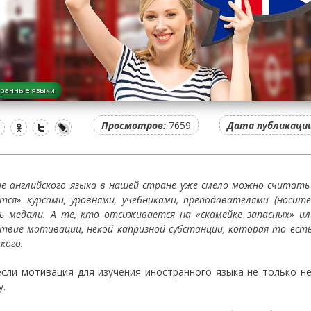
ранные языки
Просмотров:
7659
Дата публикации
ие английского языка в нашей стране уже смело можно считат
тся» курсами, уровнями, учебниками, преподавателями (носит
ь медали. А те, кто отсиживается на «скамейке запасных» и
твие мотивации, некой капризной субстанции, которая то есть,
кого.
если мотивация для изучения иностранного языка не только н
у.