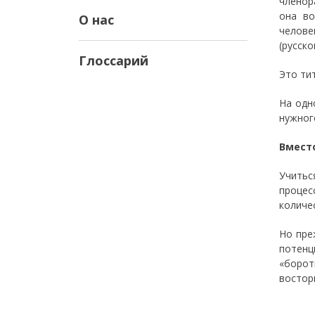
членор
она во
О нас
челове
(русск
Глоссарий
Это ти
На одн
нужног
Вмест
Учитьс
процес
количес
Но пре
потенц
«борот
востор