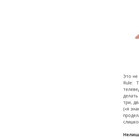
Это не
Rule: 
телеве
делать
три, д
(«я зн
продел
слишко
Нелиш