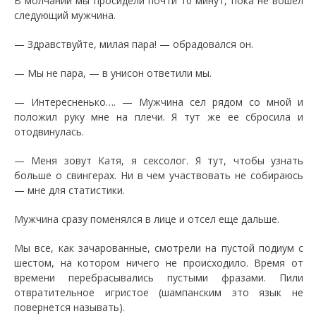
В молчании мы просидели почти 10 минут, пока не вошел
следующий мужчина.
— Здравствуйте, милая пара! — обрадовался он.
— Мы не пара, — в унисон ответили мы.
— Интересненько…. — Мужчина сел рядом со мной и
положил руку мне на плечи. Я тут же ее сбросила и
отодвинулась.
— Меня зовут Катя, я сексолог. Я тут, чтобы узнать
больше о свингерах. Ни в чем участвовать не собираюсь
— мне для статистики.
Мужчина сразу поменялся в лице и отсел еще дальше.
Мы все, как зачарованные, смотрели на пустой подиум с
шестом, на котором ничего не происходило. Время от
времени перебрасывались пустыми фразами. Пили
отвратительное игристое (шампанским это язык не
повернется называть).