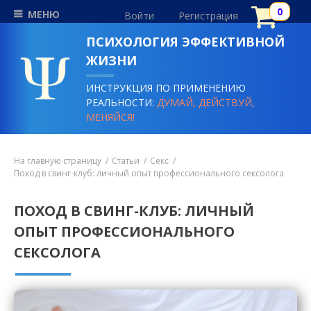
МЕНЮ
Войти
Регистрация
ПСИХОЛОГИЯ ЭФФЕКТИВНОЙ
ЖИЗНИ
ИНСТРУКЦИЯ ПО ПРИМЕНЕНИЮ
РЕАЛЬНОСТИ:
ДУМАЙ, ДЕЙСТВУЙ,
МЕНЯЙСЯ!
На главную страницу
Статьи
Секс
Поход в свинг-клуб: личный опыт профессионального сексолога
ПОХОД В СВИНГ-КЛУБ: ЛИЧНЫЙ
ОПЫТ ПРОФЕССИОНАЛЬНОГО
СЕКСОЛОГА