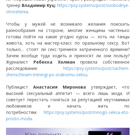
тренер
Владимир Куц:
https://psy.systems/post/svobodnye-
otnoshenia
.
Чтобы у мужей не возникало желания поискать
разнообразия на стороне, многие женщины частенько
готовы пойти на какие угодно курсы — хоть на танцы
живота, хоть на мастер-класс по оральному сексу. Вот
только… стоят ли секс-тренинги затраченного времени?
Зачем вообще туда ходить и приносят ли они пользу?
Журналист
Ребекка Холман
провела собственное
расследование:
https://psy.systems/post/zachem-
zhenschinam-treningi-po-oralnomu-seksu
.
Публицист
Анастасия Миронова
утверждает, что
высокий сексуальный аппетит — всего лишь мода. И
советует перестать гоняться за репутацией неутомимых
любовников и начать жить по
потребностям:
https://psy.systems/post/mnogo-seksa-eto-
prosto-moda
.