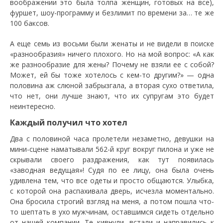
воображении это была толпа женщин, готовых на все),
фуршет, шоу-программу и безлимит по времени за… те же
100 баксов.
А еще семь из восьми были женаты и не видели в поиске
«разнообразия» ничего плохого. Но на мой вопрос: «А как
же разнообразие для жены? Почему не взяли ее с собой?
Может, ей бы тоже хотелось с кем-то другим?» — одна
половина аж слюной забрызгала, а вторая сухо ответила,
что нет, они лучше знают, что их супругам это будет
неинтересно.
Каждый получил что хотел
Два с половиной часа пролетели незаметно, девушки на
мини-сцене наматывали 562-й круг вокруг пилона и уже не
скрывали своего раздражения, как тут появилась
«заводная ведущая»! Судя по ее лицу, она была очень
удивлена тем, что все одеты и просто общаются. Улыбка,
с которой она распахивала дверь, исчезла моментально.
Она бросила строгий взгляд на меня, а потом пошла что-
то шептать в ухо мужчинам, оставшимся сидеть отдельно
от нашей компании. Те кивнули, встали и направились к