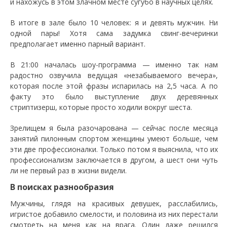
и нахожусь в этом злачном месте сугубо в научных целях.
В итоге в зале было 10 человек: я и девять мужчин. Ни
одной пары! Хотя сама задумка свинг-вечеринки
предполагает именно парный вариант.
В 21:00 началась шоу-программа — именно так нам
радостно озвучила ведущая «незабываемого вечера»,
которая после этой фразы испарилась на 2,5 часа. А по
факту это было выступление двух деревянных
стриптизерш, которые просто ходили вокруг шеста.
Зрелищем я была разочарована — сейчас после месяца
занятий пилонным спортом женщины умеют больше, чем
эти две профессионалки. Только потом я выяснила, что их
профессионализм заключается в другом, а шест они чуть
ли не первый раз в жизни видели.
В поисках разнообразия
Мужчины, глядя на красивых девушек, расслабились,
игристое добавило смелости, и половина из них перестали
смотреть на меня как на врага. Один даже решился