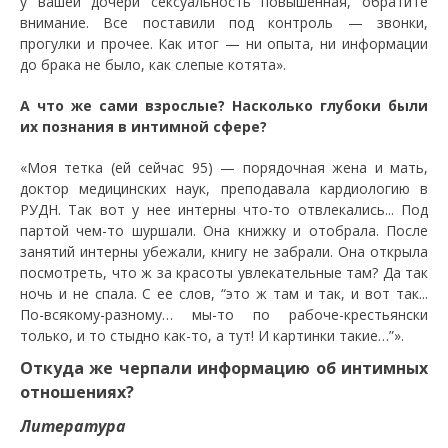
у вашей дочери сексуальность повышенная, обратите
внимание. Все поставили под контроль — звонки,
прогулки и прочее. Как итог — ни опыта, ни информации
до брака не было, как слепые котята».
А что же сами взрослые? Насколько глубоки были
их познания в интимной сфере?
«Моя тетка (ей сейчас 95) — порядочная жена и мать,
доктор медицинских наук, преподавала кардиологию в
РУДН. Так вот у нее интерны что-то отвлекались... Под
партой чем-то шуршали. Она книжку и отобрала. После
занятий интерны убежали, книгу не забрали. Она открыла
посмотреть, что ж за красоты увлекательные там? Да так
ночь и не спала. С ее слов, “это ж там и так, и вот так...
По-всякому-разному… мы-то по рабоче-крестьянски
только, и то стыдно как-то, а тут! И картинки такие…”».
Откуда же черпали информацию об интимных
отношениях?
Литература