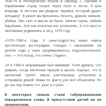
«Как-то в пионерлагере играли в зарницу. С горнами и
барабанами отряд пошел через поле в лесок. Я шла
впереди. В лесочке мы увидели “мужика, который душит
женщину”. В ужасе мы бросились бежать, думали, маньяк-
убийца. Про секс и мысли не было. Запели горны, забили
барабаны... Кое-как вожатые нас успокоили... А это просто
любовники уединились в лесу. 1970 год».
«1970–1980-е годы. У сына-подростка мама нашла
эротическую фотографию. Скандал с наказанием. На
долгие годы у сына сформировалось подсознательное:
секс — это позор, это очень стыдно».
«И в 1980-е информации был минимум. Тоже думала, что
умираю, когда месячные пришли в школе. Хорошо, что в
школьный туалет зашла учительница, успокоила и
отправила домой. Мама по факту уже все объясняла. Но
до сих пор помню тот ужас и страх».
В некоторых семьях стали табуированными
определенные слова. В присутствии детей их не
произносили.