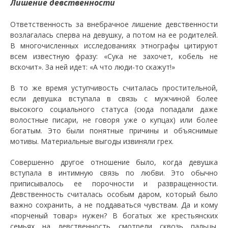
Лишение девственности
Ответственность за внебрачное лишение девственности
возлагалась сперва на девушку, а потом на ее родителей.
В многочисленных исследованиях этнографы цитируют
всем известную фразу: «Сука не захочет, кобель не
вскочит». За ней идет: «А что люди-то скажут!»
В то же время уступчивость считалась простительной,
если девушка вступала в связь с мужчиной более
высокого социального статуса (сюда попадали даже
волостные писари, не говоря уже о купцах) или более
богатым. Это были понятные причины и объяснимые
мотивы. Материальные выгоды извиняли грех.
Совершенно другое отношение было, когда девушка
вступала в интимную связь по любви. Это обычно
приписывалось ее порочности и развращенности.
Девственность считалась особым даром, который было
важно сохранить, а не поддаваться чувствам. Да и кому
«порченый товар» нужен? В богатых же крестьянских
семьях на девственность смотрели сквозь пальцы.