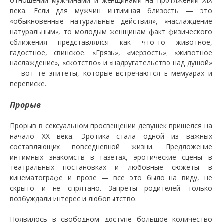
отношений мужчинами и женщинами на протяжении XIX
века. Если для мужчин интимная близость — это
«обыкновенные натуральные действия», «наслаждение
натуральным», то молодым женщинам факт физического
сближения представлялся как что-то животное,
гадостное, свинское. «Грязь», «мерзость», «животное
наслаждение», «скотство» и «надругательство над душой»
— вот те эпитеты, которые встречаются в мемуарах и
переписке.
Прорыв
Прорыв в сексуальном просвещении девушек пришелся на
начало ХХ века. Эротика стала одной из важных
составляющих повседневной жизни. Предложение
интимных знакомств в газетах, эротические сцены в
театральных постановках и любовные сюжеты в
кинематографе и прозе — все это было на виду, не
скрыто и не спрятано. Запреты родителей только
возбуждали интерес и любопытство.
Появилось в свободном доступе большое количество