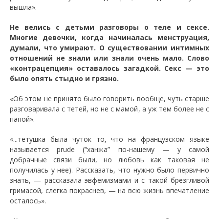
вышла».
Не велись с детьми разговоры о теле и сексе.
Многие девочки, когда начиналась менструация,
думали, что умирают. О существовании интимных
отношений не знали или знали очень мало. Слово
«контрацепция» оставалось загадкой. Секс — это
было опять стыдно и грязно.
«Об этом не принято было говорить вообще, чуть старше
разговаривала с тетей, но не с мамой, а уж тем более не с
папой».
«...тетушка была чуток то, что на французском языке
называется prude (“ханжа” по-нашему — у самой
добрачные связи были, но любовь как таковая не
получилась у нее). Рассказать, что нужно было первично
знать, — рассказала эвфемизмами и с такой брезгливой
гримасой, слегка покраснев, — на всю жизнь впечатление
осталось».