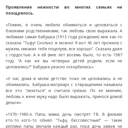
Проявление нежности во многих семьях не
поощрялось.
«Помню, я очень любила обниматься и целоваться с
близкими родственниками, так любовь свою выражала. А
любимая самая бабушка (1913 года рождения) мне как-то
сказала: “Тьфу! Сколько ж можно! Я вот 40 лет прожила с
мужем, никаких тебе поцелуев, все хорошо”. Сказала даже
с гордостью. А я ей (мне лет восемь было, то есть 1987
год): “А как же вы четверых детей родили, если не
целовались?” Бабушка ужасно оскорбилась».
«У нас дома в моем детстве тоже не целовались и не
обнимались. Бабушка-матриарх с отвращением называла
все это “лизаться” и считала грязью. По ее мнению,
любовь к жене мужу надо было выражать, принося домой
деньги».
«1970–1980-е. Папа, мама, дочь смотрят ТВ. В фильме
кто-то кого-то обнял. “Тьфу, бессовестные!” — такие
реплики папы звучали каждый раз, пока дочь замуж не