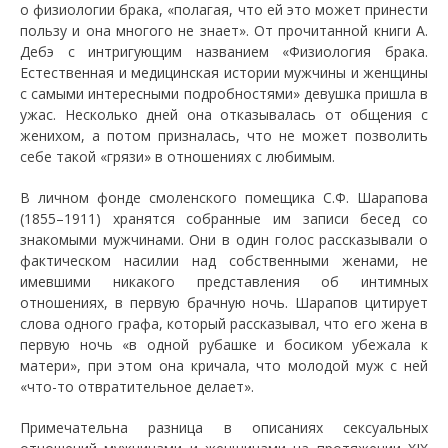
о физиологии брака, «полагая, что ей это может принести
пользу и она многого не знает». От прочитанной книги А.
Дебэ с интригующим названием «Физиология брака.
Естественная и медицинская истории мужчины и женщины
с самыми интересными подробностями» девушка пришла в
ужас. Несколько дней она отказывалась от общения с
женихом, а потом призналась, что не может позволить
себе такой «грязи» в отношениях с любимым.
В личном фонде смоленского помещика С.Ф. Шарапова
(1855–1911) хранятся собранные им записи бесед со
знакомыми мужчинами. Они в один голос рассказывали о
фактическом насилии над собственными женами, не
имевшими никакого представления об интимных
отношениях, в первую брачную ночь. Шарапов цитирует
слова одного графа, который рассказывал, что его жена в
первую ночь «в одной рубашке и босиком убежала к
матери», при этом она кричала, что молодой муж с ней
«что-то отвратительное делает».
Примечательна разница в описаниях сексуальных