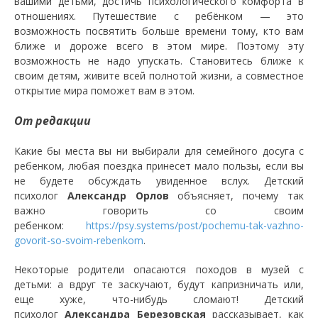
вашими детьми, достичь психологического комфорта в
отношениях. Путешествие с ребёнком — это
возможность посвятить больше времени тому, кто вам
ближе и дороже всего в этом мире. Поэтому эту
возможность не надо упускать. Становитесь ближе к
своим детям, живите всей полнотой жизни, а совместное
открытие мира поможет вам в этом.
От редакции
Какие бы места вы ни выбирали для семейного досуга с
ребенком, любая поездка принесет мало пользы, если вы
не будете обсуждать увиденное вслух. Детский
психолог
Александр Орлов
объясняет, почему так
важно говорить со своим
ребенком:
https://psy.systems/post/pochemu-tak-vazhno-
govorit-so-svoim-rebenkom
.
Некоторые родители опасаются походов в музей с
детьми: а вдруг те заскучают, будут капризничать или,
еще хуже, что-нибудь сломают! Детский
психолог
Александра Березовская
рассказывает, как