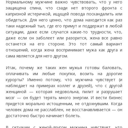
Нормальному мужчине важно чувствовать, что у него
защищена спина, что сзади нет второго фронта с
капризной истеричкой, ищущей повода поскандалить или
обидеться. Для него ценно, что дома находится как раз
таки надежный тыл, где его примут и поддержат в любой
ситуации, даже если случатся какие-то трудности, что,
даже если он заболеет или разорится, жена все равно
останется на его стороне. Это тот самый вариант
отношений, когда жена воспринимает мужа как друга и
сама является для него другом.
Итак, почему же таких жен мужья готовы баловать,
оплачивать им любые покупки, возить на дорогие
курорты? Именно потому, что мужчина чувствует (и
наблюдает на примерах коллег и друзей), что с другой
женщиной — которая недовольна, пилит и разрушает
мозг — он будет терять много энергии. И вести бизнес
придется морально истощенным, не отдохнувшим. Когда
человек дома не расслаблен, не восстанавливается — он
достаточно быстро начинает болеть.
В ситуации с женой-другом мужчина чувствует, что