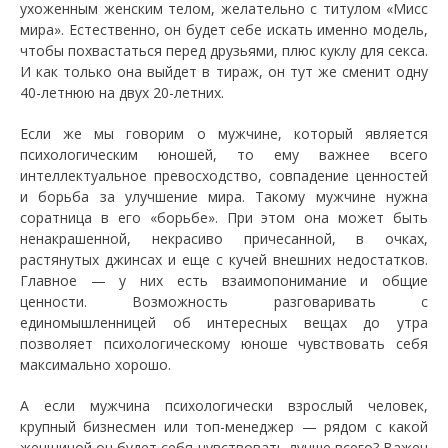
ухоженным женским телом, желательно с титулом «Мисс
мира». Естественно, он будет себе искать именно модель,
чтобы похвастаться перед друзьями, плюс куклу для секса.
И как только она выйдет в тираж, он тут же сменит одну
40-летнюю на двух 20-летних.
Если же мы говорим о мужчине, который является
психологическим юношей, то ему важнее всего
интеллектуальное превосходство, совпадение ценностей
и борьба за улучшение мира. Такому мужчине нужна
соратница в его «борьбе». При этом она может быть
ненакрашенной, некрасиво причесанной, в очках,
растянутых джинсах и еще с кучей внешних недостатков.
Главное — у них есть взаимопонимание и общие
ценности. Возможность разговаривать с
единомышленницей об интересных вещах до утра
позволяет психологическому юноше чувствовать себя
максимально хорошо.
А если мужчина психологически взрослый человек,
крупный бизнесмен или топ-менеджер — рядом с какой
женщиной он будет себя чувствовать лучше всего? Важен