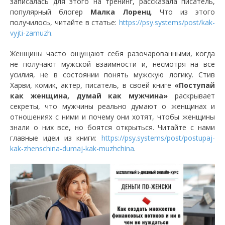
записалась для этого на тренинг, рассказала писатель,
популярный блогер
Малка Лоренц
. Что из этого
получилось, читайте в статье:
https://psy.systems/post/kak-
vyjti-zamuzh
.
Женщины часто ощущают себя разочарованными, когда
не получают мужской взаимности и, несмотря на все
усилия, не в состоянии понять мужскую логику. Стив
Харви, комик, актер, писатель, в своей книге
«Поступай
как женщина, думай как мужчина»
раскрывает
секреты, что мужчины реально думают о женщинах и
отношениях с ними и почему они хотят, чтобы женщины
знали о них все, но боятся открыться. Читайте с нами
главные идеи из книги:
https://psy.systems/post/postupaj-
kak-zhenschina-dumaj-kak-muzhchina
.