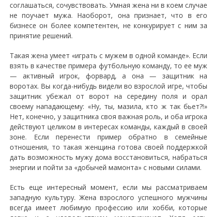
соглашаться, сочувствовать. Умная жена ни в коем случае
не поучает мужа. Наоборот, она признает, что в его
бизнесе он более компетентен, не конкурирует с ним за
принятие решений.
Такая жена умеет «играть с мужем в одной команде». Если
взять в качестве примера футбольную команду, то ее муж
— активный игрок, форвард, а она — защитник на
воротах. Вы когда-нибудь видели во взрослой игре, чтобы
защитник убежал от ворот на середину поля и орал
своему нападающему: «Ну, ты, мазила, кто ж так бьет?!»
Нет, конечно, у защитника своя важная роль, и оба игрока
действуют целиком в интересах команды, каждый в своей
зоне. Если перенести пример обратно в семейные
отношения, то такая женщина готова своей поддержкой
дать возможность мужу дома восстановиться, набраться
энергии и пойти за «добычей мамонта» с новыми силами.
Есть еще интересный момент, если мы рассматриваем
западную культуру. Жена взрослого успешного мужчины
всегда имеет любимую профессию или хобби, которые