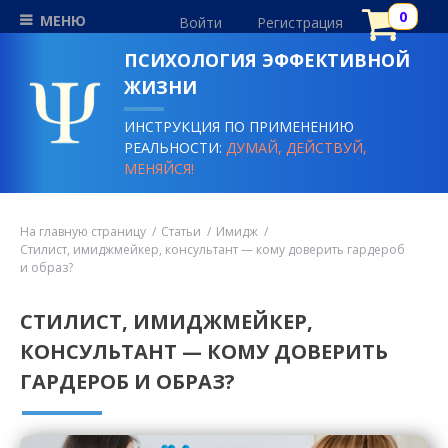
МЕНЮ
Войти
Регистрация
ПСИХОЛОГИЯ ЭФФЕКТИВНОЙ
ЖИЗНИ
ИНСТРУКЦИЯ ПО ПРИМЕНЕНИЮ
РЕАЛЬНОСТИ:
ДУМАЙ, ДЕЙСТВУЙ,
МЕНЯЙСЯ!
На главную страницу
Статьи
Имидж
Стилист, имиджмейкер, консультант — кому доверить гардероб
и образ?
СТИЛИСТ, ИМИДЖМЕЙКЕР,
КОНСУЛЬТАНТ — КОМУ ДОВЕРИТЬ
ГАРДЕРОБ И ОБРАЗ?