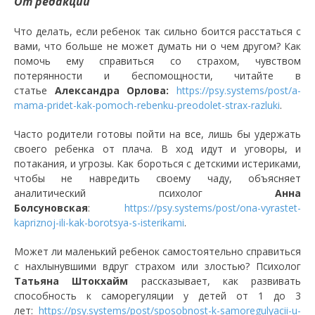
От редакции
Что делать, если ребенок так сильно боится расстаться с
вами, что больше не может думать ни о чем другом? Как
помочь ему справиться со страхом, чувством
потерянности и беспомощности, читайте в
статье
Александра Орлова:
https://psy.systems/post/a-
mama-pridet-kak-pomoch-rebenku-preodolet-strax-razluki
.
Часто родители готовы пойти на все, лишь бы удержать
своего ребенка от плача. В ход идут и уговоры, и
потакания, и угрозы. Как бороться с детскими истериками,
чтобы не навредить своему чаду, объясняет
аналитический психолог
Анна
Болсуновская
:
https://psy.systems/post/ona-vyrastet-
kapriznoj-ili-kak-borotsya-s-isterikami
.
Может ли маленький ребенок самостоятельно справиться
с нахлынувшими вдруг страхом или злостью? Психолог
Татьяна Штокхайм
рассказывает, как развивать
способность к саморегуляции у детей от 1 до 3
лет:
https://psy.systems/post/sposobnost-k-samoregulyacii-u-