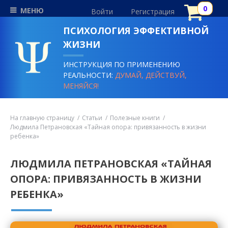
МЕНЮ
Войти
Регистрация
ПСИХОЛОГИЯ ЭФФЕКТИВНОЙ
ЖИЗНИ
ИНСТРУКЦИЯ ПО ПРИМЕНЕНИЮ
РЕАЛЬНОСТИ:
ДУМАЙ, ДЕЙСТВУЙ,
МЕНЯЙСЯ!
На главную страницу
Статьи
Полезные книги
Людмила Петрановская «Тайная опора: привязанность в жизни
ребенка»
ЛЮДМИЛА ПЕТРАНОВСКАЯ «ТАЙНАЯ
ОПОРА: ПРИВЯЗАННОСТЬ В ЖИЗНИ
РЕБЕНКА»