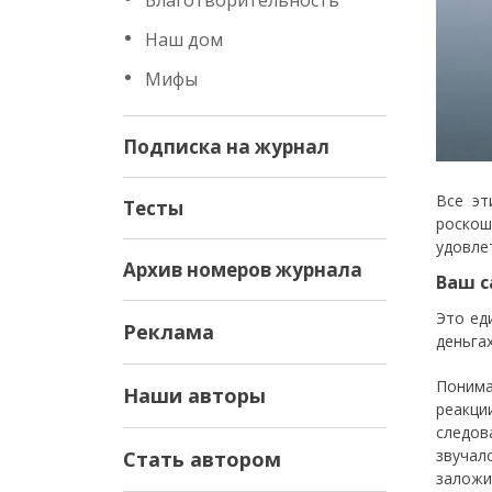
Благотворительность
Наш дом
Мифы
Подписка на журнал
Все эт
Тесты
роскош
удовле
Архив номеров журнала
Ваш с
Это ед
Реклама
деньга
Понима
Наши авторы
реакци
следов
звучал
Стать автором
заложи