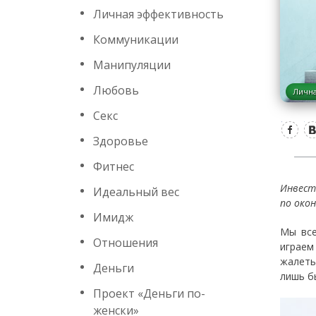
Личная эффективность
Коммуникации
Манипуляции
Любовь
Лична
Секс
Здоровье
Фитнес
Инвест
Идеальный вес
по око
Имидж
Мы все
Отношения
играем
жалеть
Деньги
лишь б
Проект «Деньги по-
женски»