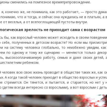
ционы сменились на помпезное времяпрепровождение.
 я, конечно же, не понимала, как это работает, — просто думал
 понимаю, что и тогда, и сейчас она нуждалась не в платьях, а
не от веселья, а от всепоглощающей пустоты внутри.
логическая зрелость не приходит сама с возрастом
сь бы, как взрослый человек может исходить в своем поведении
о себе, полученных в детском возрасте? Но если мы присмотр
ем на систему человека глобально, то неизбежно увидим, ка
уем по одному и тому же сценарию — меняются только декор
ть, высокооплачиваемую работу, семью и даже своих детей, 
шестилетним ребенком.
й человек всю свою жизнь проводит в обществе таких же, как о
ых. А когда такой человек приходит в общество взрослых и успе
не стремится. Он тянется, и пытается, и старается, но нет у 
о (детям всегда интересно со взрослыми), а вот взрослым с деть