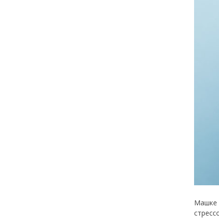
Машке 
стресс