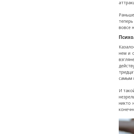
аттрак
Раньше
теперь
вовсе 
Психо
Казало
нем и 
взглян
действ
тридца
самым 
И тако
незрел
никто 
конечн