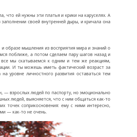
а, что ей нужны эти платья и крики на каруселях. А
 в заполнении своей внутренней дыры, и кричала она
 и образе мышления из восприятия мира и знаний о
имся поближе, а потом сделаем пару шагов назад и
к все мы скатываемся к одним и тем же реакциям,
ации. И ты можешь иметь фактический возраст за
а на уровне личностного развития оставаться тем
н, — взрослых людей по паспорту, но эмоционально
шных людей, выясняется, что с ним общаться как-то
них точек соприкосновения: ему с ними интересно,
ми — как-то не очень.