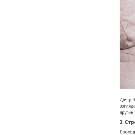
Для ре
взгляд
другие
3. Ст
Проход