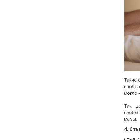
Такие 
наобор
могло 
Так, д
пробле
мамы.
4. Ст
Стыд и