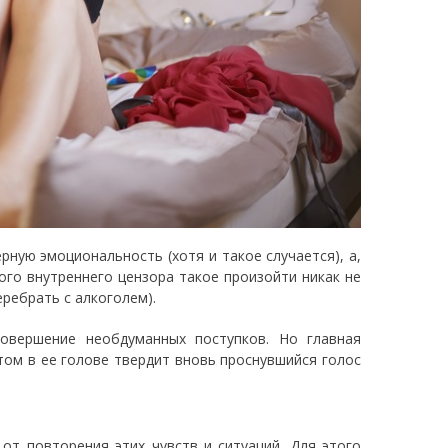
ную эмоциональность (хотя и такое случается), а,
ого внутреннего цензора такое произойти никак не
ребрать с алкоголем).
совершение необдуманных поступков. Но главная
том в ее голове твердит вновь проснувшийся голос
от повторения этих чувств и ситуаций. Для этого