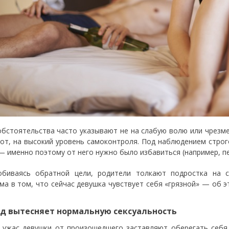
обстоятельства часто указывают не на слабую волю или чрезмер
от, на высокий уровень самоконтроля. Под наблюдением строг
— именно поэтому от него нужно было избавиться (например, пе
обиваясь обратной цели, родители толкают подростка на 
ма в том, что сейчас девушка чувствует себя «грязной» — об э
ыд вытесняет нормальную сексуальность
 ужас девушки от произошедшего заставляют оберегать себя 