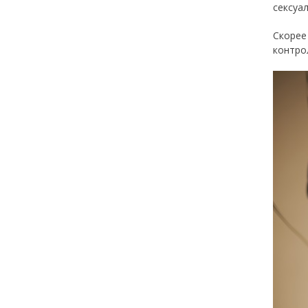
сексуа
Скоре
контро