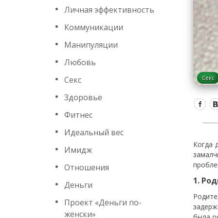
Личная эффективность
Коммуникации
Манипуляции
Любовь
Секс
Секс
Здоровье
Фитнес
Идеальный вес
Когда 
Имидж
замалч
пробле
Отношения
1. Ро
Деньги
Родите
Проект «Деньги по-
задерж
женски»
была о