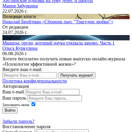
Английские идиомы на тему денег и работы
Мария Забуркина
22.07.2026 г.
Полезные книги
Николай Бройтман «Сборник пьес "Трагедии любви"»
От редакции
24.07.2026 г.
Здоровье
Мышцы: орган, который наука открыла заново. Часть 1
Ольга Куркулина
06.08.2026 г.
Хотите бесплатно получать новые выпуски онлайн-журнала
«Психология эффективной жизни»?
Введите ваш e-mail:
Получать журнал!
Политика конфиденциальности
Авторизация
Ваш e-mail
Ваш пароль
Запомнить меня
Войти
Забыли пароль?
Восстановление пароля