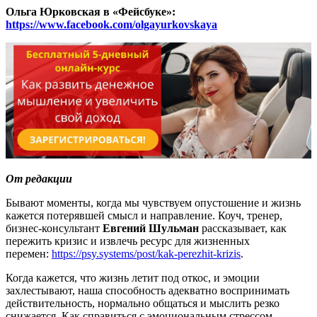
Ольга Юрковская в «Фейсбуке»:
https://www.facebook.com/olgayurkovskaya
От редакции
Бывают моменты, когда мы чувствуем опустошение и жизнь
кажется потерявшей смысл и направление. Коуч, тренер,
бизнес-консультант
Евгений Шульман
рассказывает, как
пережить кризис и извлечь ресурс для жизненных
перемен:
https://psy.systems/post/kak-perezhit-krizis
.
Когда кажется, что жизнь летит под откос, и эмоции
захлестывают, наша способность адекватно воспринимать
действительность, нормально общаться и мыслить резко
снижается. Как справиться с эмоциональным стрессом,