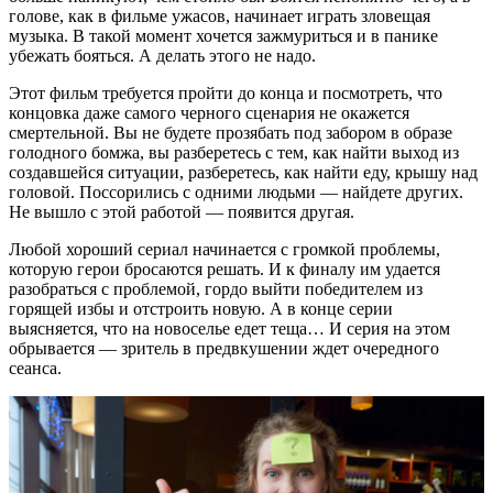
голове, как в фильме ужасов, начинает играть зловещая
музыка. В такой момент хочется зажмуриться и в панике
убежать бояться. А делать этого не надо.
Этот фильм требуется пройти до конца и посмотреть, что
концовка даже самого черного сценария не окажется
смертельной. Вы не будете прозябать под забором в образе
голодного бомжа, вы разберетесь с тем, как найти выход из
создавшейся ситуации, разберетесь, как найти еду, крышу над
головой. Поссорились с одними людьми — найдете других.
Не вышло с этой работой — появится другая.
Любой хороший сериал начинается с громкой проблемы,
которую герои бросаются решать. И к финалу им удается
разобраться с проблемой, гордо выйти победителем из
горящей избы и отстроить новую. А в конце серии
выясняется, что на новоселье едет теща… И серия на этом
обрывается — зритель в предвкушении ждет очередного
сеанса.