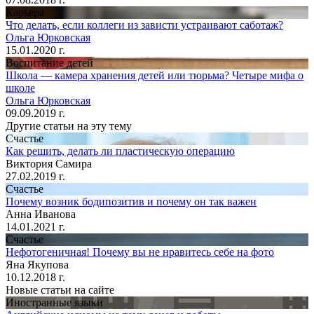
Карьера
Что делать, если коллеги из зависти устраивают саботаж?
Ольга Юрковская
15.01.2020 г.
Воспитание детей
Школа — камера хранения детей или тюрьма? Четыре мифа о
школе
Ольга Юрковская
09.09.2019 г.
Другие статьи на эту тему
Счастье
Как решить, делать ли пластическую операцию
Виктория Самира
27.02.2019 г.
Счастье
Почему возник бодипозитив и почему он так важен
Анна Иванова
14.01.2021 г.
Счастье
Нефотогеничная! Почему вы не нравитесь себе на фото
Яна Якупова
10.12.2018 г.
Новые статьи на сайте
Иностранные языки