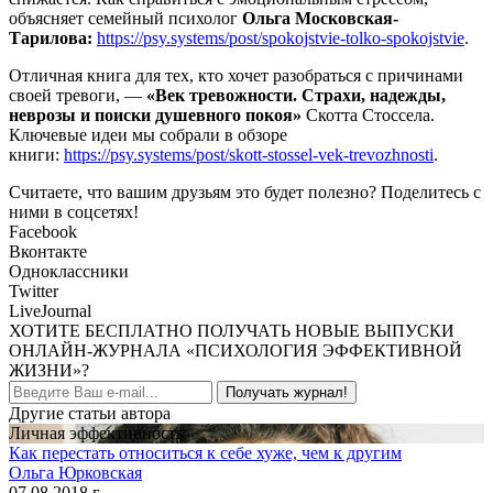
объясняет семейный психолог
Ольга Московская-
Тарилова:
https://psy.systems/post/spokojstvie-tolko-spokojstvie
.
Отличная книга для тех, кто хочет разобраться с причинами
своей тревоги, —
«Век тревожности. Страхи, надежды,
неврозы и поиски душевного покоя»
Скотта Стоссела.
Ключевые идеи мы собрали в обзоре
книги:
https://psy.systems/post/skott-stossel-vek-trevozhnosti
.
Считаете, что вашим друзьям это будет полезно? Поделитесь с
ними в соцсетях!
Facebook
Вконтакте
Одноклассники
Twitter
LiveJournal
ХОТИТЕ БЕСПЛАТНО ПОЛУЧАТЬ НОВЫЕ ВЫПУСКИ
ОНЛАЙН-ЖУРНАЛА «ПСИХОЛОГИЯ ЭФФЕКТИВНОЙ
ЖИЗНИ»?
Получать журнал!
Другие статьи автора
Личная эффективность
Как перестать относиться к себе хуже, чем к другим
Ольга Юрковская
07.08.2018 г.