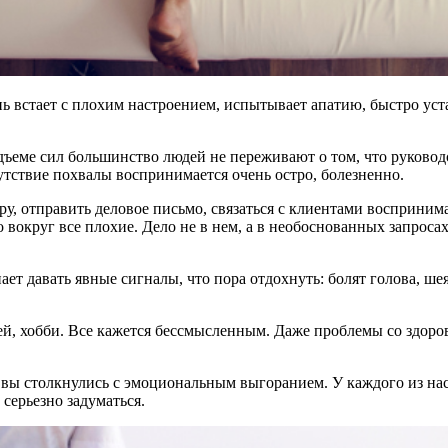
ь встает с плохим настроением, испытывает апатию, быстро уста
дъеме сил большинство людей не переживают о том, что руковод
утствие похвалы воспринимается очень остро, болезненно.
у, отправить деловое письмо, связаться с клиентами восприним
 вокруг все плохие. Дело не в нем, а в необоснованных запросах
ет давать явные сигналы, что пора отдохнуть: болят голова, шея
ей, хобби. Все кажется бессмысленным. Даже проблемы со здор
о вы столкнулись с эмоциональным выгоранием. У каждого из нас
 серьезно задуматься.