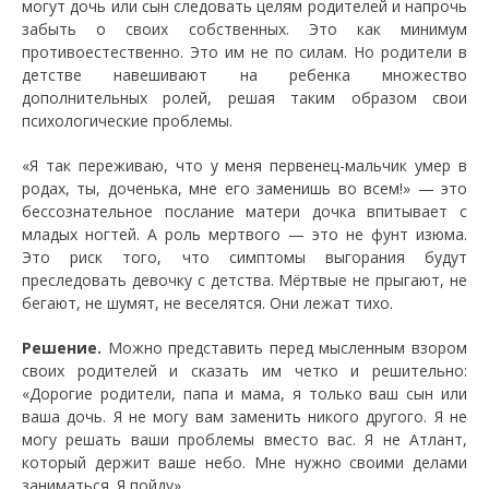
могут дочь или сын следовать целям родителей и напрочь
забыть о своих собственных. Это как минимум
противоестественно. Это им не по силам. Но родители в
детстве навешивают на ребенка множество
дополнительных ролей, решая таким образом свои
психологические проблемы.
«Я так переживаю, что у меня первенец-мальчик умер в
родах, ты, доченька, мне его заменишь во всем!» — это
бессознательное послание матери дочка впитывает с
младых ногтей. А роль мертвого — это не фунт изюма.
Это риск того, что симптомы выгорания будут
преследовать девочку с детства. Мёртвые не прыгают, не
бегают, не шумят, не веселятся. Они лежат тихо.
Решение.
Можно представить перед мысленным взором
своих родителей и сказать им четко и решительно:
«Дорогие родители, папа и мама, я только ваш сын или
ваша дочь. Я не могу вам заменить никого другого. Я не
могу решать ваши проблемы вместо вас. Я не Атлант,
который держит ваше небо. Мне нужно своими делами
заниматься. Я пойду».