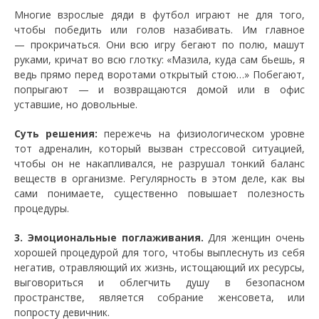
Многие взрослые дяди в футбол играют не для того,
чтобы победить или голов назабивать. Им главное
— прокричаться. Они всю игру бегают по полю, машут
руками, кричат во всю глотку: «Мазила, куда сам бьешь, я
ведь прямо перед воротами открытый стою…» Побегают,
попрыгают — и возвращаются домой или в офис
уставшие, но довольные.
Суть решения:
пережечь на физиологическом уровне
тот адреналин, который вызван стрессовой ситуацией,
чтобы он не накапливался, не разрушал тонкий баланс
веществ в организме. Регулярность в этом деле, как вы
сами понимаете, существенно повышает полезность
процедуры.
3. Эмоциональные поглаживания.
Для женщин очень
хорошей процедурой для того, чтобы выплеснуть из себя
негатив, отравляющий их жизнь, истощающий их ресурсы,
выговориться и облегчить душу в безопасном
пространстве, является собрание женсовета, или
попросту девичник.