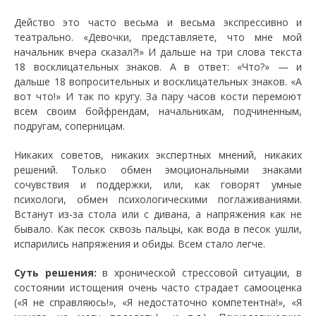
Действо это часто весьма и весьма экспрессивно и
театрально. «Девочки, представляете, что мне мой
начальник вчера сказал?!» И дальше на три слова текста
18 восклицательных знаков. А в ответ: «Что?» — и
дальше 18 вопросительных и восклицательных знаков. «А
вот что!» И так по кругу. За пару часов кости перемоют
всем своим бойфрендам, начальникам, подчиненным,
подругам, соперницам.
Никаких советов, никаких экспертных мнений, никаких
решений. Только обмен эмоциональными знаками
сочувствия и поддержки, или, как говорят умные
психологи, обмен психологическими поглаживаниями.
Встанут из-за стола или с дивана, а напряжения как не
бывало. Как песок сквозь пальцы, как вода в песок ушли,
испарились напряжения и обиды. Всем стало легче.
Суть решения:
в хронической стрессовой ситуации, в
состоянии истощения очень часто страдает самооценка
(«Я не справляюсь!», «Я недостаточно компетентна!», «Я