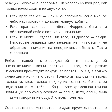
реакции. Возможно, первобытный человек их изобрел, как
только начал ходить на двух ногах.
Если враг слабее — бей и обеспечивай себе мирное
небо над головой и дополнительную добычу.
Если враг сильнее — «беги, Форрест, беги…» и
обеспечивай себе спасение и выживание.
Если не можешь сделать ни того, ни другого — замри.
Некоторые хищники мертвечиной не питаются и не
обращают внимания на неподвижные объекты. Так и
спасешься.
Ребус нашей многорадостной и насыщенной
впечатлениями жизни состоит в том, что резкие
изменения происходят вокруг нас постоянно. Одна только
смена дня и ночи чего стоит! Только из-под одеяла вылез,
только умылся, только под лучик солнышка бока свои
подставил, и тут тебе — бац! — уже кромешная темная
ночь! А уж про смену сезонов — весна, лето, осень, зима
— даже говорить не буду. Это всем понятно.
Соответственно, мы постоянно адаптируемся, постоянно