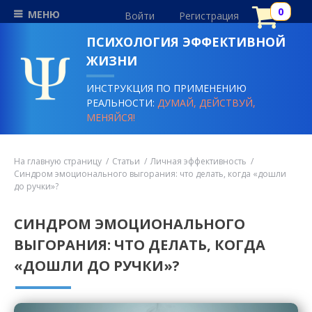
МЕНЮ
Войти
Регистрация
ПСИХОЛОГИЯ ЭФФЕКТИВНОЙ
ЖИЗНИ
ИНСТРУКЦИЯ ПО ПРИМЕНЕНИЮ
РЕАЛЬНОСТИ:
ДУМАЙ, ДЕЙСТВУЙ,
МЕНЯЙСЯ!
На главную страницу
Статьи
Личная эффективность
Синдром эмоционального выгорания: что делать, когда «дошли
до ручки»?
СИНДРОМ ЭМОЦИОНАЛЬНОГО
ВЫГОРАНИЯ: ЧТО ДЕЛАТЬ, КОГДА
«ДОШЛИ ДО РУЧКИ»?