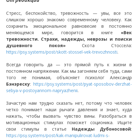
От редакции
Стресс, беспокойство, тревожность — увы, все это
слишком хорошо знакомо современному человеку. Как
сохранить эмоциональное равновесие в постоянно
меняющемся мире, говорится в книге
«Век
тревожности. Страхи, надежды, неврозы и поиски
душевного покоя»
Скота Стоссела:
https://psy.systems/post/skott-stossel-vek-trevozhnosti
.
Всегда говорить да — это прямой путь к жизни в
постоянном напряжении. Как мы загоняем себя туда, сами
того не понимая, объясняет психолог Александр
Бэнэреску
:
https://psy.systems/post/pyat-sposobov-derzhat-
sebya-v-postoyannom-napryazhenii
.
Зачастую нам трудно сказать нет, потому что человек
четко понимает наши рычаги давления и знает, куда
нажать, чтобы вызвать чувство вины. Разобраться в
мотивационных стимулах поможет соционика. Ищите
свои стимулы в статье
Надежды Дубоносовой
:
https://psy.systems/post/kak-manipulirovat-ludmi-s-