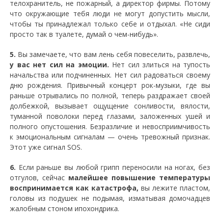
телохранитель, не пожарный, а директор фирмы. Потому
что окружающие тебя люди не могут допустить мысли,
чтобы ты принадлежал только себе и отдыхал. «Не сиди
просто так в туалете, думай о чем-нибудь».
5.
Вы замечаете, что вам лень себя повеселить, развлечь,
у вас нет сил на эмоции.
Нет сил злиться на тупость
начальства или подчиненных. Нет сил радоваться своему
дню рождения. Привычный концерт рок-музыки, где вы
раньше отрывались по полной, теперь раздражает своей
долбежкой, вызывает ощущение сонливости, вялости,
туманной поволоки перед глазами, заложенных ушей и
полного опустошения. Безразличие и невосприимчивость
к эмоциональным сигналам — очень тревожный признак.
Этот уже сигнал SOS.
6.
Если раньше вы любой грипп переносили на ногах, без
отгулов, сейчас
малейшее повышение температуры
воспринимается как катастрофа,
вы лежите пластом,
головы из подушек не подымая, изматывая домочадцев
жалобным стоном ипохондрика.