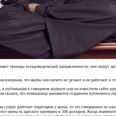
няют тренеры псевдоведической направленности: они пишут деся
оклонникам, что якобы они ничего не делают и не работают и чт
и публикация в глянцевом журнале или на известном сайте одно
м сказать, что помощница занимается созданием публичного обр
ли супруг работает секретарем у жены, то это совершенно не озн
знесе жены за зарплату примерно в 500 долларов. Когда знамени