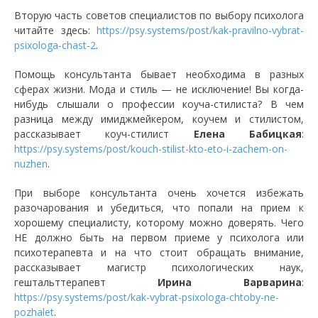
Вторую часть советов специалистов по выбору психолога
читайте здесь:
https://psy.systems/post/kak-pravilno-vybrat-
psixologa-chast-2
.
Помощь консультанта бывает необходима в разных
сферах жизни. Мода и стиль — не исключение! Вы когда-
нибудь слышали о профессии коуча-стилиста? В чем
разница между имиджмейкером, коучем и стилистом,
рассказывает коуч-стилист
Елена Бабицкая
:
https://psy.systems/post/kouch-stilist-kto-eto-i-zachem-on-
nuzhen
.
При выборе консультанта очень хочется избежать
разочарования и убедиться, что попали на прием к
хорошему специалисту, которому можно доверять. Чего
НЕ должно быть на первом приеме у психолога или
психотерапевта и на что стоит обращать внимание,
рассказывает магистр психологических наук,
гештальттерапевт
Ирина Варварина
:
https://psy.systems/post/kak-vybrat-psixologa-chtoby-ne-
pozhalet
.