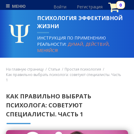
МЕНЮ
Войти
Регистрация
ПСИХОЛОГИЯ ЭФФЕКТИВНОЙ
ЖИЗНИ
ИНСТРУКЦИЯ ПО ПРИМЕНЕНИЮ
РЕАЛЬНОСТИ:
ДУМАЙ, ДЕЙСТВУЙ,
МЕНЯЙСЯ!
На главную страницу
Статьи
Простая психология
Как правильно выбрать психолога: советуют специалисты. Часть
1
КАК ПРАВИЛЬНО ВЫБРАТЬ
ПСИХОЛОГА: СОВЕТУЮТ
СПЕЦИАЛИСТЫ. ЧАСТЬ 1