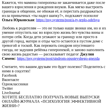
Кажется, что мамина гиперопека не заканчивается даже после
вашего взросления и рождения внуков. Как мягко выстроить
границы в общении, не обижая её, и перестать раздражаться
из-за привычных «ты надел шапку?», подскажет психолог
Ольга Юрковская
:
https://psy.systems/post/a-ty-teplo-odelsya
Любовь к родителям — это не только наши звонки им, но и их
умение отпустить нас во взрослую жизнь без чувства вины и
потери себя. Когда дети уезжают за границу или просто в
другой город, матери и отцы часто остаются в пустом доме с
тревогой и тоской. Как пережить синдром опустевшего
гнезда, не задушив ребёнка гиперопекой, и заново наполнить
свою жизнь радостью — рассказывает педагог
Джулия
Сименс
:
https://psy.systems/post/sindrom-opustevshego-gnezda
Считаете, что вашим друзьям это будет полезно? Поделитесь с
ними в соцсетях!
Facebook
Вконтакте
Одноклассники
Twitter
LiveJournal
ХОТИТЕ БЕСПЛАТНО ПОЛУЧАТЬ НОВЫЕ ВЫПУСКИ
ОНЛАЙН-ЖУРНАЛА «ПСИХОЛОГИЯ ЭФФЕКТИВНОЙ
ЖИЗНИ»?