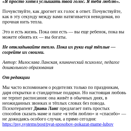
«Я просто хотел услышать твой голос. Я тебя люблю».
Почувствуйте, как дрогнет их голос в ответ. Почувствуйте,
как в эту секунду между вами натягивается невидимая, но
прочная нить тепла.
Это и есть жизнь. Пока они есть — вы еще ребенок, пока вы
можете обнять их — вы богаты.
Не откладывайте тепло. Пока их руки ещё тёплые —
согрейте их своими.
Автор: Милослава Ланская, клинический психолог, педагог
дошкольного образования
От редакции
Мы часто вспоминаем о родителях только по праздникам,
даря открытки и стандартные подарки. Но настоящая любовь
не терпит расписания: она живёт в обычных днях, в
неожиданных звонках и тёплых словах без повода.
Психотерапевт
Диана Ланг
предлагает пять простых
способов сказать маме и папе «я тебя люблю» и «спасибо» —
не дожидаясь особого случая, а прямо сегодня:
https://psy.systems/post/pyat-sposobov-pokazat-mame-lubov