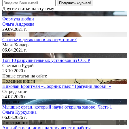
Получать журнал!
Другие статьи на эту тему
Семья
Формула любви
Ольга Андреева
29.09.2021 г.
Семья
Счастье в детях или в их отсутствии?
Марк Холдер
06.04.2021 г.
Семья
Топ-10 разрушительных установок из СССР
Светлана Рудой
23.10.2020 г.
Новые статьи на сайте
Полезные книги
Николай Бройтман «Сборник пьес "Трагедии любви"»
От редакции
24.07.2026 г.
Здоровье
Мышцы: орган, который наука открыла заново. Часть 1
Ольга Куркулина
06.08.2026 г.
Иностранные языки
Английские идиомы на тему денег и работы