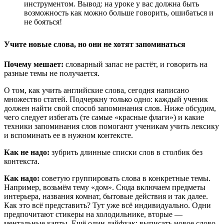
инструментом. Вывод: на уроке у вас должна быть
возможность как можно больше говорить, ошибаться и
не бояться!
Учите новые слова, но они не хотят запоминаться
Почему мешает:
словарный запас не растёт, и говорить на
разные темы не получается.
О том, как учить английские слова, сегодня написано
множество статей. Подчеркну только одно: каждый ученик
должен найти свой способ запоминания слов. Ниже обсудим,
чего следует избегать (те самые «красные флаги») и какие
техники запоминания слов помогают ученикам учить лексику
и вспоминать ее в нужном контексте.
Как не надо:
зубрить длинные списки слов в столбик без
контекста.
Как надо:
советую группировать слова в конкретные темы.
Например, возьмём тему «дом». Сюда включаем предметы
интерьера, названия комнат, бытовые действия и так далее.
Как это всё представить? Тут уже всё индивидуально. Одни
предпочитают стикеры на холодильнике, вторые —
ментальные карты. Ещё один лайфхак: выписать новое слово