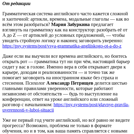
От редакции
Грамматическая система английского часто кажется сложной
и хаотичной: артикли, времена, модальные глаголы — как во
всём этом разобраться?
Мария Забуркина
предлагает
взглянуть на грамматику как на конструктор: разобрать её от
A до Z — от артиклей до условных предложений, — чтобы
увидеть стройную логику и наконец заговорить уверенно:
https://psy.systems/post/vsya-grammatika-angliiskogo-ot-a-do-z
Даже если вы выучили все времена английского, но боитесь
открыть рот — грамматика тут ни при чём, настоящий барьер
сидит у вас в голове. Именно вера в себя открывает двери к
карьере, доходам и реализованности — и точно так же
помогает заговорить на иностранном языке без страха и
стеснения. Психолог
Александр Петрищев
делится шестью
главными правилами уверенности, которые работают
независимо от обстоятельств — будь то выступление на
конференции, ответ на уроке английского или сложный
разговор с начальником:
https://psy.systems/post/glavnye-pravila-
uverennosti-v-luboi-situacii
Уже не первый год учите английский, но всё равно не видите
прогресса? Возможно, проблема не только в формате
обучения, но и в том, как ваша память справляется с новыми