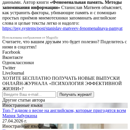
данными. Автор книги
«Феноменальная память. Методы
запоминания информации»
Станислав Матвеев объясняет,
как устранить факторы, убивающие память и с помощью
простых приёмов мнемотехники запоминать английские
слова и целые тексты легко и надолго:
https://psy.systems/post/stanislav-matveev-fenomenalnaya-pamyat
Использованы изображения от
Magnific
Считаете, что вашим друзьям это будет полезно? Поделитесь с
ними в соцсетях!
Facebook
Вконтакте
Одноклассники
Twitter
LiveJournal
ХОТИТЕ БЕСПЛАТНО ПОЛУЧАТЬ НОВЫЕ ВЫПУСКИ
ОНЛАЙН-ЖУРНАЛА «ПСИХОЛОГИЯ ЭФФЕКТИВНОЙ
ЖИЗНИ»?
Получать журнал!
Другие статьи автора
Иностранные языки
Топ-7 идиом о весне на английском, которые пригодятся всем
Мария Забуркина
27.04.2026 г.
Иностранные языки