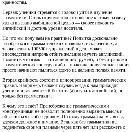
крайностям.
Первая: ученики стремятся с головой уйти в изучение
грамматики. Столь скрупулезное отношение к этому разделу
языка вызвано амбициозной целью — скорее покорить
английский и достичь уровня носителя.
Но что мы получаем на практике? Попытка досконально
разобраться в грамматических правилах, исключениях, а
также решить 100500+ упражнений в день может
впоследствии напрочь отбить желание изучать английский.
Помните, что язык — это живой инструмент, и без отработки
грамматических конструкций на практике полученные знания
просто начинают пылиться где-то на дальних полках памяти.
Вторая крайность состоит в игнорировании грамматических
правил. Например, бывают случаи, когда к нам приходят
ученики и заявляют: «Я бы хотел(а) изучать английский, но
только без грамматики».
К чему это ведёт? Пренебрежение грамматическими
конструкциями не позволит полноценно выразить мысль и
объясниться с собеседником. Поэтому грамматике мы всегда
уделяем должное внимание. Ведь как без грамматики вы
поделитесь своими планами через пять лет или расскажете о