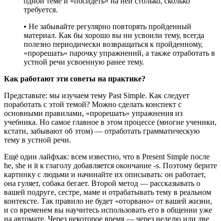
одной теме и «посидеть» на ней столько, сколько
требуется.
•
Не забывайте регулярно повторять пройденный
материал. Как бы хорошо вы ни усвоили тему, всегда
полезно периодически возвращаться к пройденному,
«прорешать» парочку упражнений, а также отработать в
устной речи усвоенную ранее тему.
Как работают эти советы на практике?
Представьте: мы изучаем тему Past Simple. Как следует
поработать с этой темой? Можно сделать конспект с
основными правилами, «прорешать» упражнения из
учебника. Но самое главное в этом процессе (многие ученики,
кстати, забывают об этом) — отработать грамматическую
тему в устной речи.
Ещё один лайфхак: всем известно, что в Present Simple после
he, she и it к глаголу добавляется окончание -s. Поэтому берите
картинку с людьми и начинайте их описывать: он работает,
она гуляет, собака бегает. Второй метод — рассказывать о
вашей подруге, сестре, маме и отрабатывать тему в реальном
контексте. Так правило не будет «оторвано» от вашей жизни,
и со временем вы научитесь использовать его в общении уже
на автомате. Через некоторое время — через неделю или две