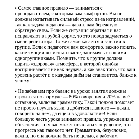
•
Самое главное правило — заниматься с
преподавателем, с которым вам комфортно. Вы не
должны испытывать сильный стресс из-за исправлений,
так как задача педагога — давать вам бережную
обратную связь. Если же ситуация обратная и вас
исправляют в грубой форме, то это повод задуматься о
смене репетитора. То же самое касается и занятий в
группе. Если с педагогом вам комфортно, важно понять,
какие эмоции вы испытываете, занимаясь с вашими
одногруппниками. Помните, что в группе должна
царить «здоровая» атмосфера, в которой ошибка
воспринимается не как неудача, а как знак того, что ваш
уровень растёт и с каждым днём вы становитесь ближе к
успеху!
•
Не забываем про баланс на уроке: занятия должны
строиться по формуле — 80% говорения и 20% на всё
остальное, включая грамматику. Такой подход помогает
не просто изучать язык, а добиться главного — начать
говорить на нём, да ещё и в удовольствие! Если
большую часть урока занимают правила, упражнения и
объяснения, то у вас может появляться ощущение, что
прогресса как такового нет. Грамматика, безусловно,
важна, но она должна быть не целью, а рабочим