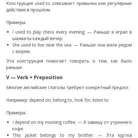
Конструкция used to описывает привычки или регулярные
действия в прошлом.
Примеры:
I used to play chess every evening. — Раньше я играл в
шахматы каждый вечер.
She used to live near the sea. — Раньше она жила рядом
с морем.
Эта конструкция помогает говорить о том, как было
раньше.
V — Verb + Preposition
Многие английские глаголы требуют конкретный предлог.
Например: depend on, belong to, look for, listen to
Примеры:
I depend on my morning coffee. — Я завишу от утреннего
кофе.
This jacket belongs to my brother. — Эта куртка