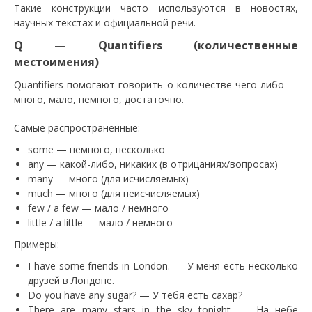
Такие конструкции часто используются в новостях,
научных текстах и официальной речи.
Q — Quantifiers (количественные
местоимения)
Quantifiers помогают говорить о количестве чего-либо —
много, мало, немного, достаточно.
Самые распространённые:
some — немного, несколько
any — какой-либо, никаких (в отрицаниях/вопросах)
many — много (для исчисляемых)
much — много (для неисчисляемых)
few / a few — мало / немного
little / a little — мало / немного
Примеры:
I have some friends in London. — У меня есть несколько
друзей в Лондоне.
Do you have any sugar? — У тебя есть сахар?
There are many stars in the sky tonight. — На небе