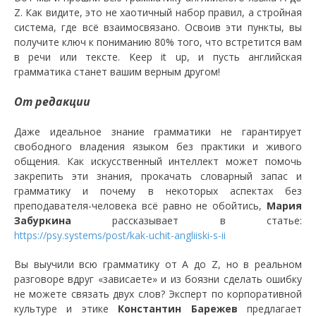
Z. Как видите, это не хаотичный набор правил, а стройная
система, где всё взаимосвязано. Освоив эти пункты, вы
получите ключ к пониманию 80% того, что встретится вам
в речи или тексте. Keep it up, и пусть английская
грамматика станет вашим верным другом!
От редакции
Даже идеальное знание грамматики не гарантирует
свободного владения языком без практики и живого
общения. Как искусственный интеллект может помочь
закрепить эти знания, прокачать словарный запас и
грамматику и почему в некоторых аспектах без
преподавателя-человека всё равно не обойтись,
Мария
Забуркина
рассказывает в статье:
https://psy.systems/post/kak-uchit-angliiski-s-ii
Вы выучили всю грамматику от A до Z, но в реальном
разговоре вдруг «зависаете» и из боязни сделать ошибку
не можете связать двух слов? Эксперт по корпоративной
культуре и этике
Константин Барежев
предлагает