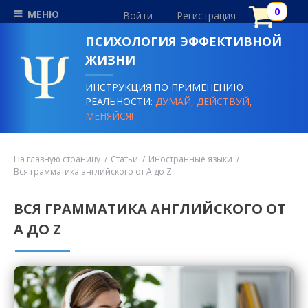
МЕНЮ
Войти
Регистрация
ПСИХОЛОГИЯ ЭФФЕКТИВНОЙ
ЖИЗНИ
ИНСТРУКЦИЯ ПО ПРИМЕНЕНИЮ
РЕАЛЬНОСТИ:
ДУМАЙ, ДЕЙСТВУЙ,
МЕНЯЙСЯ!
На главную страницу
Статьи
Иностранные языки
Вся грамматика английского от A до Z
ВСЯ ГРАММАТИКА АНГЛИЙСКОГО ОТ
A ДО Z