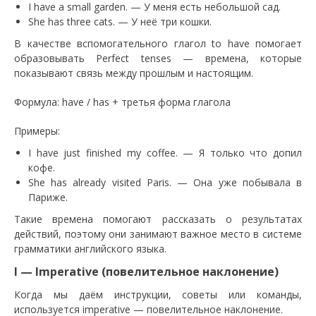
I have a small garden. — У меня есть небольшой сад.
She has three cats. — У неё три кошки.
В качестве вспомогательного глагол to have помогает
образовывать Perfect tenses — времена, которые
показывают связь между прошлым и настоящим.
Формула: have / has + третья форма глагола
Примеры:
I have just finished my coffee. — Я только что допил
кофе.
She has already visited Paris. — Она уже побывала в
Париже.
Такие времена помогают рассказать о результатах
действий, поэтому они занимают важное место в системе
грамматики английского языка.
I — Imperative (повелительное наклонение)
Когда мы даём инструкции, советы или команды,
используется imperative — повелительное наклонение.