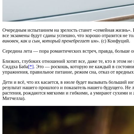
Очередным испытанием на зрелость станет «семейная жизнь». В
все экзамены будут сданы успешно, что хорошо отразится не то
виновен, как и сын, который пренебрегает им».
(с) Конфуций.
Середина лета — пора романтических встреч, правда, больше 
Близких, глубоких отношений хотят все, даже те, кто в этом не
Сиддха Баба
[*]
. Это — роскошь, которую не каждый в состояни
упражнения, правильное питание, режим сна, отказ от вредных
Дети и всё, что их касается, в июле будет вызывать больший ин
результат нашего прошлого и показатель нашего будущего. Не л
растения, рождаются мягкими и гибкими, а умирают сухими и 
Митчелла).