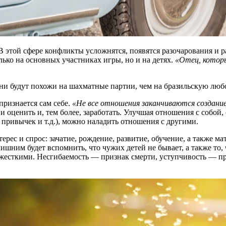
 этой сфере конфликты усложнятся, появятся разочарования и р
лько на основных участниках игры, но и на детях.
«Отец, которы
они будут похожи на шахматные партии, чем на бразильскую люб
 признается сам себе.
«Не все отношения заканчиваются созданием
и оценить и, тем более, заработать. Улучшая отношения с собой
 привычек и т.д.), можно наладить отношения с другими.
терес и спрос: зачатие, рождение, развитие, обучение, а также м
ишним будет вспомнить, что чужих детей не бывает, а также то,
жесткими. Несгибаемость — признак смерти, уступчивость — про