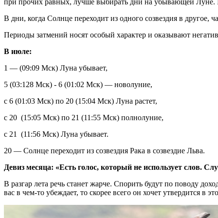
при прочих равных, лучше выбирать дни на убывающей Луне. Пр
В дни, когда Солнце переходит из одного созвездия в другое,
Периоды затмений носят особый характер и оказывают негатив
В июле:
1 — (09:09 Мск) Луна убывает,
5 (03:128 Мск) - 6 (01:02 Мск) — новолуние,
с 6 (01:03 Мск) по 20 (15:04 Мск) Луна растет,
с 20 (15:05 Мск) по 21 (11:55 Мск) полнолуние,
с 21 (11:56 Мск) Луна убывает.
20 — Солнце переходит из созвездия Рака в созвездие Льва.
Девиз месяца: «Есть голос, который не использует слов. Сл
В разгар лета речь станет жарче. Спорить будут по поводу дохо
вас в чем-то убеждает, то скорее всего он хочет утвердится в эт