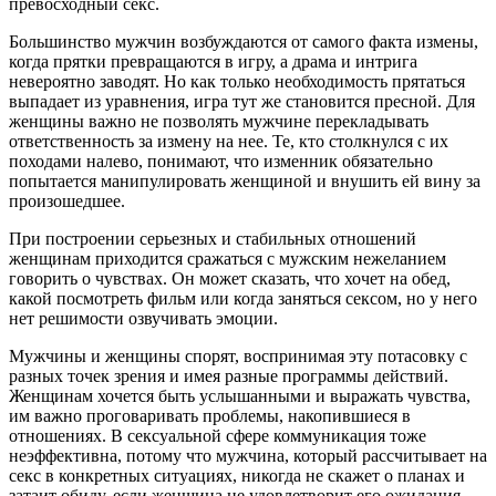
превосходный секс.
Большинство мужчин возбуждаются от самого факта измены,
когда прятки превращаются в игру, а драма и интрига
невероятно заводят. Но как только необходимость прятаться
выпадает из уравнения, игра тут же становится пресной. Для
женщины важно не позволять мужчине перекладывать
ответственность за измену на нее. Те, кто столкнулся с их
походами налево, понимают, что изменник обязательно
попытается манипулировать женщиной и внушить ей вину за
произошедшее.
При построении серьезных и стабильных отношений
женщинам приходится сражаться с мужским нежеланием
говорить о чувствах. Он может сказать, что хочет на обед,
какой посмотреть фильм или когда заняться сексом, но у него
нет решимости озвучивать эмоции.
Мужчины и женщины спорят, воспринимая эту потасовку с
разных точек зрения и имея разные программы действий.
Женщинам хочется быть услышанными и выражать чувства,
им важно проговаривать проблемы, накопившиеся в
отношениях. В сексуальной сфере коммуникация тоже
неэффективна, потому что мужчина, который рассчитывает на
секс в конкретных ситуациях, никогда не скажет о планах и
затаит обиду, если женщина не удовлетворит его ожидания.