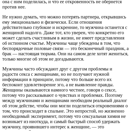
она с ним поделилась, и что ее откровенность не обернется
против нее.
Не нужно думать, что можно потерять партнера, открывшись
ему эмоционально и физически. Если отношения
действительно глубокие и искренние, то мужчина останется с
женщиной надолго. Даже тот, кто уверен, что конкретно его
может сделать счастливым в жизни, не имеет представления
об истинном счастье. Мужчины чаще убеждены в том, что
беспорядочные половые связи — это бесконечный праздник, а
брак — настоящая тюрьма. Они на самом деле хотят жениться,
только многие об этом не догадываются.
Мужчины часто обсуждают друг с другом проблемы и
радости секса с женщинами, но не получают нужной
информации в принципе, потому что больше всего их
беспокоит удовлетворение эго, а не выявление правды.
Женщины оказываются намного честнее, говоря о сексе,
потому что рассказывают о чувствах и проблемах. Поэтому
между мужчинами и женщинами необходим реальный диалог
об этом действе, чтобы они могли поделиться откровениями о
том, что происходит в спальне. Это непростой, но жизненно
необходимый эксперимент, потому что сексуальная химия не
возникает из ниоткуда, и самый быстрый способ удержать
мужчину, проявившего интерес к женщине, — это