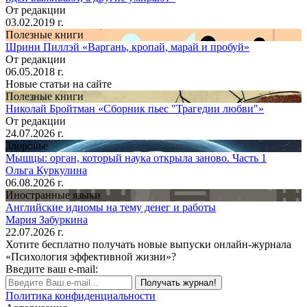
От редакции
03.02.2019 г.
Полезные книги
Шрини Пиллэй «Варгань, кропай, марай и пробуй»
От редакции
06.05.2018 г.
Новые статьи на сайте
Полезные книги
Николай Бройтман «Сборник пьес "Трагедии любви"»
От редакции
24.07.2026 г.
Здоровье
Мышцы: орган, который наука открыла заново. Часть 1
Ольга Куркулина
06.08.2026 г.
Иностранные языки
Английские идиомы на тему денег и работы
Мария Забуркина
22.07.2026 г.
Хотите бесплатно получать новые выпуски онлайн-журнала
«Психология эффективной жизни»?
Введите ваш e-mail:
Получать журнал!
Политика конфиденциальности