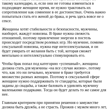
такому календарю, и, если они не готовы измениться в
подходящее женщине время, не нужно трактовать их
сопротивление как сомнение в ее достоинствах. Очень важно
попытаться стать его женой до брака, и речь здесь вовсе не о
сексе.
Женщины хотят стабильности и безопасности, мужчины,
наоборот, жаждут новизны. В браке нужна свежесть
отношений, поэтому привлечение энергии в постель
происходит посредством ролевых игр. Но мужчине, помимо
сексуальной новизны, нужна еще интеллектуальная, и он
будет умирать от желания быть с той, которая сможет
ментально и интеллектуально стимулировать его.
Чтобы брак попал под категорию «успешный», женщина
должна стать для мужчины «на все случаи жизни», потому
что, как это ни печально, мужчине в браке требуется
множество разных женщин. Поэтому в сексуальной сфере
женщине нужно поддерживать те стандарты, которые были
заданы до свадьбы, а также баловать и удивлять мужчину
маленькими подарками. Тогда он будет делать то же самое для
нее.
Главным критерием при принятии решения о замужестве
должна быть дружба, а не страсть. Прожив с мужем много лет,