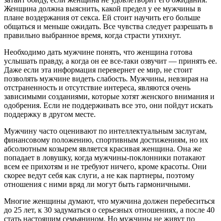
Женщина должна выяснить, какой предел у ее мужчины в
плане воздержания от секса. Ей стоит научить его больше
общаться и меньше ожидать. Все чувства следует разрешать в
правильно выбранное время, когда страсти утихнут.
Необходимо дать мужчине понять, что женщина готова
услышать правду, а когда он ее все-таки озвучит — принять ее.
Даже если эта информация перевернет ее мир, не стоит
позволять мужчине видеть слабость. Мужчины, невзирая на
отстраненность и отсутствие интереса, являются очень
зависимыми созданиями, которые хотят женского внимания и
одобрения. Если не поддерживать все это, они пойдут искать
поддержку в другом месте.
Мужчину часто оценивают по интеллектуальным заслугам,
финансовому положению, спортивным достижениям, но их
абсолютным козырем является красивая женщина. Она же
попадает в ловушку, когда мужчины-поклонники потакают
всем ее прихотям и не требуют ничего, кроме красоты. Они
скорее ведут себя как слуги, а не как партнеры, поэтому
отношения с ними вряд ли могут быть гармоничными.
Многие женщины думают, что мужчина должен перебеситься
до 25 лет, к 30 задуматься о серьезных отношениях, а после 40
стать настоящим семьянином. Но мужчины не живут по