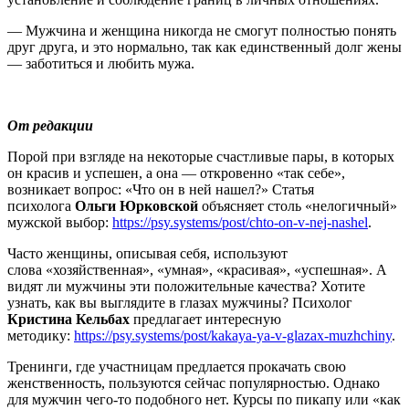
— Мужчина и женщина никогда не смогут полностью понять
друг друга, и это нормально, так как единственный долг жены
— заботиться и любить мужа.
От редакции
Порой при взгляде на некоторые счастливые пары, в которых
он красив и успешен, а она — откровенно «так себе»,
возникает вопрос: «Что он в ней нашел?» Статья
психолога
Ольги Юрковской
объясняет столь «нелогичный»
мужской выбор:
https://psy.systems/post/chto-on-v-nej-nashel
.
Часто женщины, описывая себя, используют
слова «хозяйственная», «умная», «красивая», «успешная». А
видят ли мужчины эти положительные качества? Хотите
узнать, как вы выглядите в глазах мужчины? Психолог
Кристина Кельбах
предлагает интересную
методику:
https://psy.systems/post/kakaya-ya-v-glazax-muzhchiny
.
Тренинги, где участницам предлается прокачать свою
женственность, пользуются сейчас популярностью. Однако
для мужчин чего-то подобного нет. Курсы по пикапу или «как