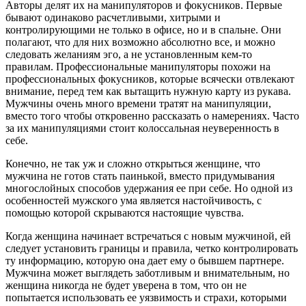
Авторы делят их на манипуляторов и фокусников. Первые
бывают одинаково расчетливыми, хитрыми и
контролирующими не только в офисе, но и в спальне. Они
полагают, что для них возможно абсолютно все, и можно
следовать желаниям эго, а не установленным кем-то
правилам. Профессиональные манипуляторы похожи на
профессиональных фокусников, которые всячески отвлекают
внимание, перед тем как вытащить нужную карту из рукава.
Мужчины очень много времени тратят на манипуляции,
вместо того чтобы откровенно рассказать о намерениях. Часто
за их манипуляциями стоит колоссальная неуверенность в
себе.
Конечно, не так уж и сложно открыться женщине, что
мужчина не готов стать паинькой, вместо придумывания
многослойных способов удержания ее при себе. Но одной из
особенностей мужского ума является настойчивость, с
помощью которой скрываются настоящие чувства.
Когда женщина начинает встречаться с новым мужчиной, ей
следует установить границы и правила, четко контролировать
ту информацию, которую она дает ему о бывшем партнере.
Мужчина может выглядеть заботливым и внимательным, но
женщина никогда не будет уверена в том, что он не
попытается использовать ее уязвимость и страхи, которыми