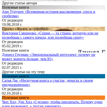
Другие статьи автора
Полезные книги
Ари Турунен «Всемирная история высокомерия, спеси и
снобизма»
От редакции
19.08.2018 г.
Проект «Жизнь за границей»
Виктория Смирнова: «Сирия — та страна, которую или не
полюбишь с самого начала, или полюбишь сразу»
От редакции
05.02.2019 г.
Полезные книги
Дэниел Гоулман «Эмоциональный интеллект: почему он
может значить больше, чем IQ»
От редакции
02.07.2021 г.
Другие статьи на эту тему
Полезные книги
Сатья Дас «Нескучная книга о счастье, деньгах и своем
предназначении»
От редакции
02.10.2018 г.
Полезные книги
Чип Хиз, Дэн Хиз «Сделано, чтобы прилипать. Почему одни
идеи выживают, а другие умирают»