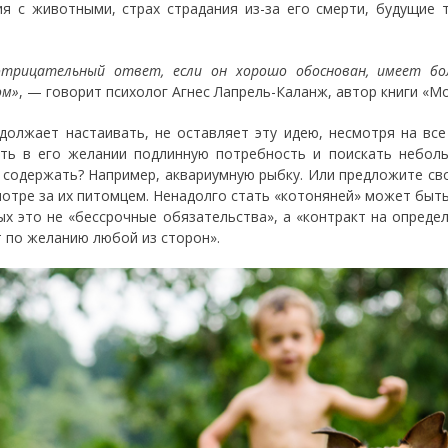
я с животными, страх страдания из-за его смерти, будущие т
отрицательный ответ, если он хорошо обоснован, имеет 
ом»
, — говорит психолог Агнес Лапрель-Каланж, автор книги «Мо
должает настаивать, не оставляет эту идею, несмотря на вс
ть в его желании подлинную потребность и поискать неболь
 содержать? Например, аквариумную рыбку. Или предложите сво
мотре за их питомцем. Ненадолго стать «котоняней» может быть
ых это не «бессрочные обязательства», а «контракт на опред
 по желанию любой из сторон».