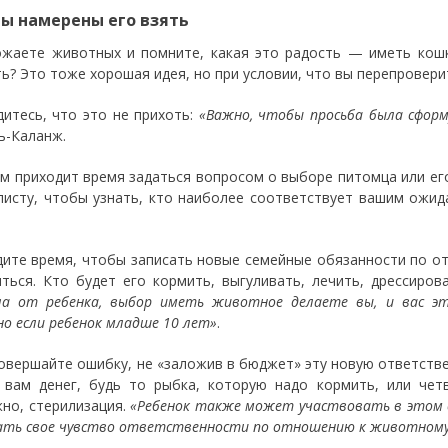
вы намерены его взять
жаете животных и помните, какая это радость — иметь кошк
ть? Это тоже хорошая идея, но при условии, что вы перепрове
итесь, что это не прихоть:
«Важно, чтобы просьба была сформ
ь-Каланж.
м приходит время задаться вопросом о выборе питомца или его
листу, чтобы узнать, кто наиболее соответствует вашим ожи
ите время, чтобы записать новые семейные обязанности по о
иться. Кто будет его кормить, выгуливать, лечить, дрессиров
ла от ребенка, выбор иметь животное делаете вы, и вас 
но если ребенок младше 10 лет»
.
овершайте ошибку, не «заложив в бюджет» эту новую ответств
 вам денег, будь то рыбка, которую надо кормить, или чет
но, стерилизация.
«Ребенок также может участвовать в этом со
ть свое чувство ответственности по отношению к животному