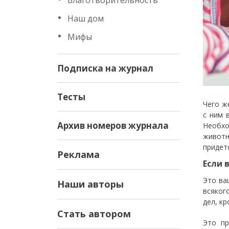
Благотворительность
Наш дом
Мифы
Подписка на журнал
Тесты
Чего ж
с ним 
Архив номеров журнала
Необхо
животн
придет
Реклама
Если 
Это ва
Наши авторы
всяког
дел, к
Стать автором
Это пр