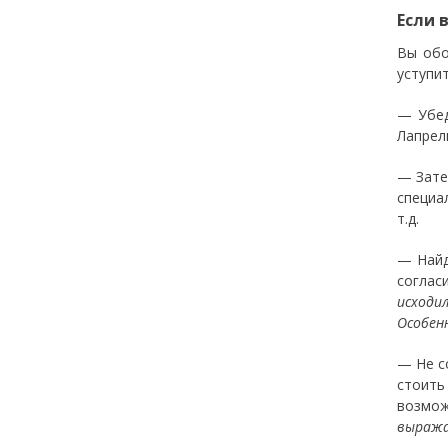
Если 
Вы обо
уступи
— Убед
Лапрел
— Зате
специа
т.д.
— Найд
соглас
исходи
Особен
— Не с
стоить
возмож
выража