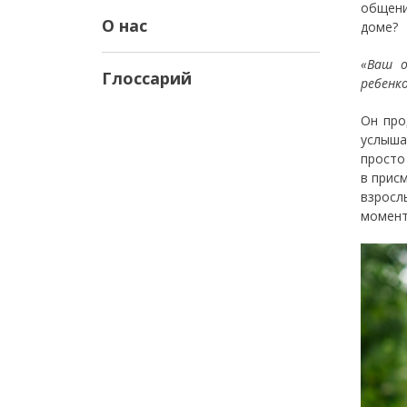
общени
О нас
доме?
«Ваш 
Глоссарий
ребенк
Он про
услыша
просто
в прис
взросл
момент