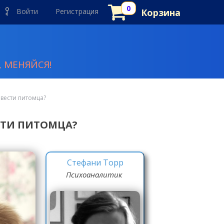
Войти
Регистрация
Корзина
 МЕНЯЙСЯ!
авести питомца?
СТИ ПИТОМЦА?
Стефани Торр
Психоаналитик