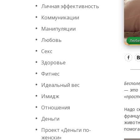
Личная эффективность
Коммуникации
Манипуляции
Любовь
Люби
Секс
Здоровье
Фитнес
Беспол
Идеальный вес
— это 
Имидж
«прост
Отношения
Надо с
францу
Деньги
животн
помога
Проект «Деньги по-
женски»