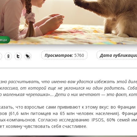
мцы
Просмотров:
5760
Дата публикации
езно рассчитывать, что именно вам удастся избежать этой ди
классика, от которой еще не уклонился ни один родитель. Соба
о маленькая черепашка»... Дети о них мечтают — это факт, ко
казать, что взрослые сами прививают к этому вкус: во Франции
зов (61,6 млн питомцев на 65 млн человек населения). Франц
ых-компаньонов. Согласно исследованию IPSOS, 60% семей им
ет хозяину чувствовать себя счастливее.