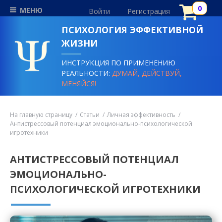
МЕНЮ
Войти
Регистрация
ПСИХОЛОГИЯ ЭФФЕКТИВНОЙ
ЖИЗНИ
ИНСТРУКЦИЯ ПО ПРИМЕНЕНИЮ
РЕАЛЬНОСТИ:
ДУМАЙ, ДЕЙСТВУЙ,
МЕНЯЙСЯ!
На главную страницу
Статьи
Личная эффективность
Антистрессовый потенциал эмоционально-психологической
игротехники
АНТИСТРЕССОВЫЙ ПОТЕНЦИАЛ
ЭМОЦИОНАЛЬНО-
ПСИХОЛОГИЧЕСКОЙ ИГРОТЕХНИКИ