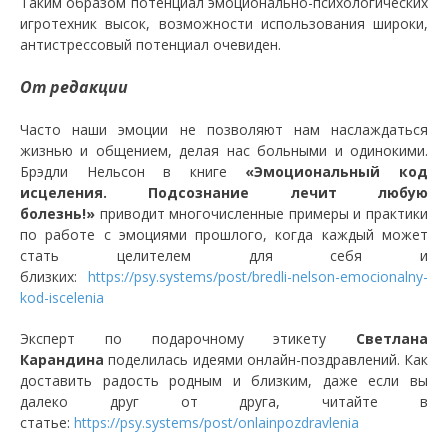
Таким образом потенциал эмоционально-психологических
игротехник высок, возможности использования широки,
антистрессовый потенциал очевиден.
От редакции
Часто наши эмоции не позволяют нам наслаждаться
жизнью и общением, делая нас больными и одинокими.
Брэдли Нельсон в книге
«Эмоциональный код
исцеления. Подсознание лечит любую
болезнь!»
приводит многочисленные примеры и практики
по работе с эмоциями прошлого, когда каждый может
стать целителем для себя и
близких:
https://psy.systems/post/bredli-nelson-emocionalny-
kod-iscelenia
Эксперт по подарочному этикету
Светлана
Карандина
поделилась идеями онлайн-поздравлений. Как
доставить радость родным и близким, даже если вы
далеко друг от друга, читайте в
статье:
https://psy.systems/post/onlainpozdravlenia