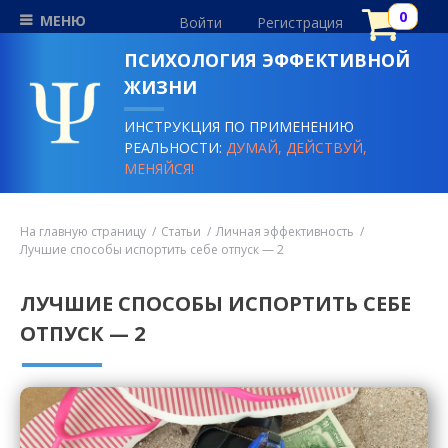
МЕНЮ
Войти
Регистрация
ПСИХОЛОГИЯ ЭФФЕКТИВНОЙ
ЖИЗНИ
ИНСТРУКЦИЯ ПО ПРИМЕНЕНИЮ
РЕАЛЬНОСТИ:
ДУМАЙ, ДЕЙСТВУЙ,
МЕНЯЙСЯ!
На главную страницу
Статьи
Личная эффективность
Лучшие способы испортить себе отпуск — 2
ЛУЧШИЕ СПОСОБЫ ИСПОРТИТЬ СЕБЕ
ОТПУСК — 2