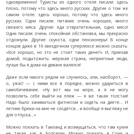
одновременно! Туристы из одного отеля писали: здесь
плохо, потому что здесь много русских. Другие о том же
самом отеле: здесь хорошо, потому что здесь много
русских. Одни писали: питание очень хорошее, много
свежего мяса. Другие: еда отвратительная, одно мясо!
Одни писали: очень спокойная обстановка, мы прекрасно
отдохнули. Другие: скукота, одни пенсионеры! В конце
концов даже в 10-звездочном суперлюксе можно сказать:
«Все хорошо, но это не стоит таких денег!» И, приехав
домой, подытожить: мерзкая страна, неприятные люди,
лучше бы я дома на диване валялся!
Даже если никого рядом не случилось, или, наоборот, —
о, ужас! — с ними все в порядке, можно удариться в
самобичевание. «Ну вот мы на море, а я не могу
позволить себе выйти на пляж — я же такая толстая!
Надо было заниматься фитнесом и сидеть на диете… И
летние брюки на мне не сходятся… и вообще я выгляжу не
для отпуска…»
Можно поехать в Таиланд и возмущаться, что там кухня
не такая, как в Болгарии. Можно поехать в Сочи и