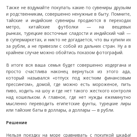
Также не вздумайте покупать какие-то сувениры друзьям
и родственникам, совершенно ненужные в быту. Помните,
тайские и индийские сувениры продаются в переходах
метро, китайские футболки — на вещевых
рынках, турецкие восточные сладости и индийский чай —
в супермаркетах, и никто не догадается, что вы купили их
за рубли, а не привезли с собой из дальних стран. Ну а в
крайнем случае можно обойтись показом фотографий.
В итоге вся ваша семья будет совершенно издергана и
просто счастлива наконец вернуться из этого ада,
который назывался «отпуск под жестким финансовым
прессингом», домой, где можно есть мороженое, пить
пиво, ходить на шоу и где нет такого жесткого контроля
над кошельком. А главное, где нет нужды ежеминутно
мысленно переводить египетские фунты, турецкие лиры
или тайские баты в доллары, а доллары — в рубли.
Решение
Нельзя поездку на море сравнивать с покупкой шкафа!