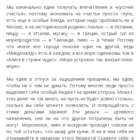
Мы изначально едем получать впечатления и «кусочек
счастья», поэтому экономить на счастье просто глупо,
есть еще и особые блюда, которые надо пробовать не в
Москве, а на «исторической родине»: паэлью — в Испании,
пиццу — в Италии, мусаку — в Греции, острый суп из
морепродуктов — в Таиланде, пиво — в Чехии. Потому
что иначе все города похожи один на другой, ведь
«Макдоналдс» есть в каждом, а все моря одинаковы. Как в
«Алисе в стране чудес»: «Море устроено так: вокзал-пляж-
море».
Мы едем в отпуск за ощущением праздника, мы едем,
чтобы ни о чем не думать. Потому многие люди просто
выделяют себе особый бюджет на время отпуска. Может,
этих денег не так много, но пусть их будет ровно столько,
сколько вы себе можете позволить. И попрощайтесь с
этими деньгами заранее! Эти деньги — целевого
назначения, они ни на что другое потрачены быть не
могут. Мороженое, пиво и экскурсии проходят совсем не
по той «статье», что шкаф для кухни. И ни в чем себе не
отказывайте в пределах этого бюджета! Скажите себе: я