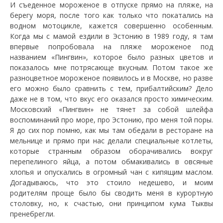
И съеденное мороженое в отпуске прямо на пляже, на
берегу моря, после того как только что покатались на
водном мотоцикле, кажется совершенно особенным.
Когда мы с мамой ездили в Эстонию в 1989 году, я там
впервые попробовала на пляже мороженое под
названием «Пингвин», которое было разных цветов и
показалось мне потрясающе вкусным. Потом такое же
разноцветное мороженое появилось и в Москве, но разве
его можно было сравнить с тем, прибалтийским? Дело
даже не в том, что вкус его оказался просто химическим.
Московский «Пингвин» не тянет за собой шлейфа
воспоминаний про море, про Эстонию, про меня той поры.
Я до сих пор помню, как мы там обедали в ресторане на
мельнице и прямо при нас делали специальные котлеты,
которые странным образом оборачивались вокруг
перепелиного яйца, а потом обмакивались в овсяные
хлопья и опускались в огромный чан с кипящим маслом.
Догадываюсь, что это стоило недешево, и моим
родителям проще было бы сводить меня в курортную
столовку, но, к счастью, они принципом кума Тыквы
пренебрегли.