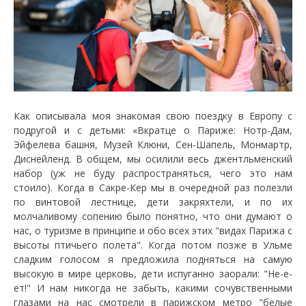
Как описывала моя знакомая свою поездку в Европу с
подругой и с детьми: «Вкратце о Париже: Нотр-Дам,
Эйфелева башня, Музей Клюни, Сен-Шапель, Монмартр,
Диснейленд. В общем, мы осилили весь джентльменский
набор (уж не буду распространяться, чего это нам
стоило). Когда в Сакре-Кер мы в очередной раз полезли
по винтовой лестнице, дети закряхтели, и по их
молчаливому сопению было понятно, что они думают о
нас, о туризме в принципе и обо всех этих "видах Парижа с
высоты птичьего полета". Когда потом позже в Ульме
сладким голосом я предложила подняться на самую
высокую в мире церковь, дети испуганно заорали: "Не-е-
ет!" И нам никогда не забыть, какими сочувственными
глазами на нас смотрели в парижском метро "белые