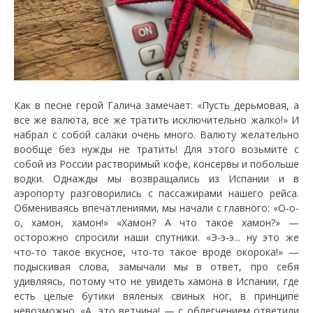
Как в песне герой Галича замечает: «Пусть дерьмовая, а
все же валюта, все же тратить исключительно жалко!» И
набрал с собой салаки очень много. Валюту желательно
вообще без нужды не тратить! Для этого возьмите с
собой из России растворимый кофе, консервы и побольше
водки. Однажды мы возвращались из Испании и в
аэропорту разговорились с пассажирами нашего рейса.
Обмениваясь впечатлениями, мы начали с главного: «О-о-
о, хамон, хамон!» «Хамон? А что такое хамон?» —
осторожно спросили наши спутники. «Э-э-э... ну это же
что-то такое вкусное, что-то такое вроде окорока!» —
подыскивая слова, замычали мы в ответ, про себя
удивляясь, потому что не увидеть хамона в Испании, где
есть целые бутики вяленых свиных ног, в принципе
невозможно. «А, это ветчина! — с облегчением ответили