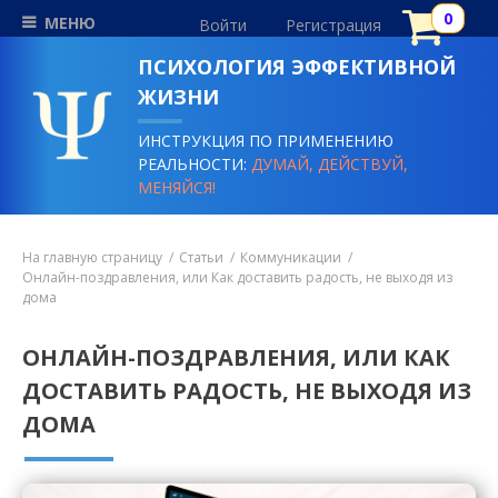
МЕНЮ
Войти
Регистрация
ПСИХОЛОГИЯ ЭФФЕКТИВНОЙ
ЖИЗНИ
ИНСТРУКЦИЯ ПО ПРИМЕНЕНИЮ
РЕАЛЬНОСТИ:
ДУМАЙ, ДЕЙСТВУЙ,
МЕНЯЙСЯ!
На главную страницу
Статьи
Коммуникации
Онлайн-поздравления, или Как доставить радость, не выходя из
дома
ОНЛАЙН-ПОЗДРАВЛЕНИЯ, ИЛИ КАК
ДОСТАВИТЬ РАДОСТЬ, НЕ ВЫХОДЯ ИЗ
ДОМА