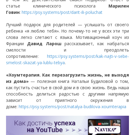
статье клинического психолога
Марилен
Говин
:
https://psy.systems/post/darit-ili-poluchat
Лучший подарок для родителей — услышать от своего
ребенка «я люблю тебя». Но почему-то не у всех эти три
слова легко слетают с языка. Мотивационный коуч из
Франции
Давид Ларош
рассказывает, как набраться
смелости и преодолеть
сопротивление:
https://psy.systems/post/kak-najti-v-sebe-
smelost-skazat-ya-lublu-tebya
.
«Хоумтерапия. Как перезагрузить жизнь, не выходя
из дома»
— полезная книга Натальи Будиловой о том,
как пустить счастье в свой дом и в свою жизнь. Ведь наша
способность делиться радостью с другими напрямую
зависит от приятного окружения в
доме:
https://psy.systems/post/natalya-budilova-xoumterapia