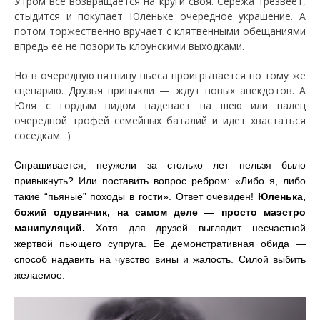
Утром все возвращается на круги своя. Сережа трезвеет,
стыдится и покупает Юленьке очередное украшение. А
потом торжественно вручает с клятвенными обещаниями
впредь ее не позорить клоунскими выходками.
Но в очередную пятницу пьеса проигрывается по тому же
сценарию. Друзья привыкли — ждут новых анекдотов. А
Юля с гордым видом надевает на шею или палец
очередной трофей семейных баталий и идет хвастаться
соседкам. :)
Спрашивается, неужели за столько лет нельзя было
привыкнуть? Или поставить вопрос ребром: «Либо я, либо
такие “пьяные” походы в гости». Ответ очевиден!
Юленька,
божий одуванчик, на самом деле
—
просто маэстро
манипуляций
.
Хотя для друзей выглядит несчастной
жертвой пьющего супруга. Ее демонстративная обида
—
способ надавить на чувство вины и жалость. Силой выбить
желаемое.