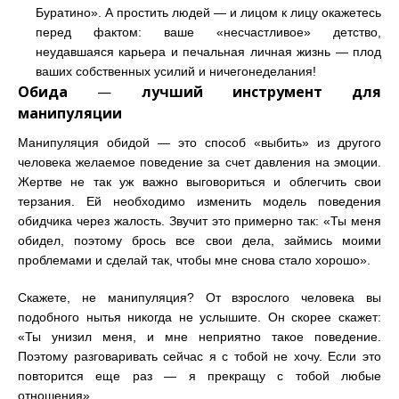
Буратино». А простить людей
—
и лицом к лицу окажетесь
перед фактом: ваше «несчастливое» детство,
неудавшаяся карьера и печальная личная жизнь
—
плод
ваших собственных усилий и ничегонеделания!
Обида
—
лучший инструмент для
манипуляции
Манипуляция обидой
—
это способ «выбить» из другого
человека желаемое поведение за счет давления на эмоции.
Жертве не так уж важно выговориться и облегчить свои
терзания. Ей необходимо изменить модель поведения
обидчика через жалость. Звучит это примерно так:
«Ты меня
обидел, поэтому брось все свои дела, займись моими
проблемами и сделай так, чтобы мне снова стало хорошо».
Скажете, не манипуляция? От взрослого человека вы
подобного нытья никогда не услышите. Он скорее скажет:
«Ты унизил меня, и мне неприятно такое поведение.
Поэтому разговаривать сейчас я с тобой не хочу. Если это
повторится еще раз — я прекращу с тобой любые
отношения».