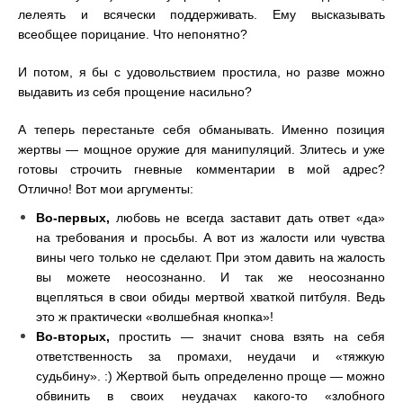
лелеять и всячески поддерживать. Ему высказывать
всеобщее порицание. Что непонятно?
И потом, я бы с удовольствием простила, но разве можно
выдавить из себя прощение насильно?
А теперь перестаньте себя обманывать. Именно позиция
жертвы
—
мощное оружие для манипуляций. Злитесь и уже
готовы строчить гневные комментарии в мой адрес?
Отлично! Вот мои аргументы:
Во-первых
,
любовь не всегда заставит дать ответ «да»
на требования и просьбы. А вот из жалости или чувства
вины чего только не сделают. При этом давить на жалость
вы можете неосознанно. И так же неосознанно
вцепляться в свои обиды мертвой хваткой питбуля. Ведь
это ж практически «волшебная кнопка»!
Во-вторых,
простить
—
значит снова взять на себя
ответственность за промахи, неудачи и «тяжкую
судьбину». :) Жертвой быть определенно проще
—
можно
обвинить в своих неудачах какого-то «злобного