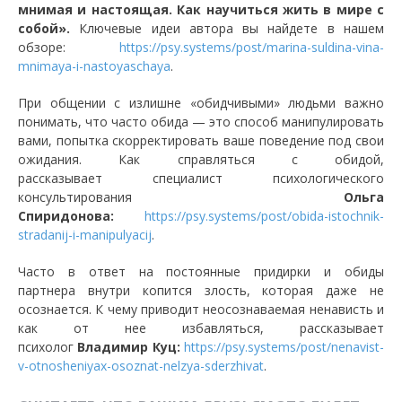
мнимая и настоящая. Как научиться жить в мире с
собой».
Ключевые идеи автора вы найдете в нашем
обзоре:
https://psy.systems/post/marina-suldina-vina-
mnimaya-i-nastoyaschaya
.
При общении с излишне «обидчивыми» людьми важно
понимать, что часто обида — это способ манипулировать
вами, попытка скорректировать ваше поведение под свои
ожидания. Как справляться с обидой,
рассказывает специалист психологического
консультирования
Ольга
Спиридонова:
https://psy.systems/post/obida-istochnik-
stradanij-i-manipulyacij
.
Часто в ответ на постоянные придирки и обиды
партнера внутри копится злость, которая даже не
осознается. К чему приводит неосознаваемая ненависть и
как от нее избавляться, рассказывает
психолог
Владимир Куц:
https://psy.systems/post/nenavist-
v-otnosheniyax-osoznat-nelzya-sderzhivat
.