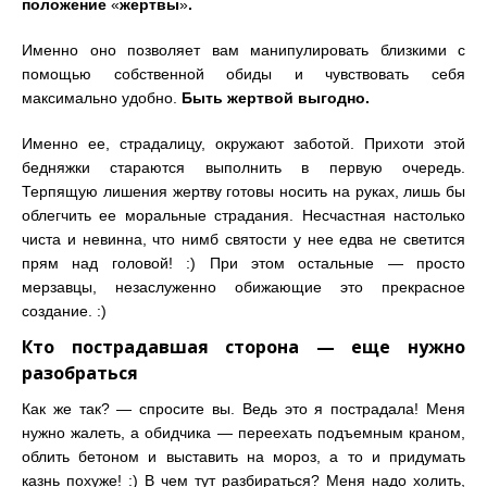
положение
«
жертвы
»
.
Именно оно позволяет вам манипулировать близкими с
помощью собственной обиды и чувствовать себя
максимально удобно.
Быть жертвой выгодно
.
Именно ее, страдалицу, окружают заботой. Прихоти этой
бедняжки стараются выполнить в первую очередь.
Терпящую лишения жертву готовы носить на руках, лишь бы
облегчить ее моральные страдания. Несчастная настолько
чиста и невинна, что нимб святости у нее едва не светится
прям над головой! :) При этом остальные
—
просто
мерзавцы, незаслуженно обижающие это прекрасное
создание. :)
Кто пострадавшая сторона — еще нужно
разобраться
Как же так? — спросите вы. Ведь это я пострадала! Меня
нужно жалеть, а обидчика
—
переехать подъемным краном,
облить бетоном и выставить на мороз, а то и придумать
казнь похуже! :) В чем тут разбираться? Меня надо холить,