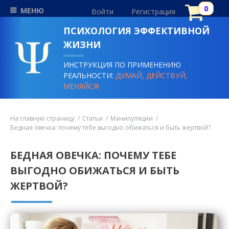
МЕНЮ
Войти
Регистрация
ПСИХОЛОГИЯ ЭФФЕКТИВНОЙ
ЖИЗНИ
ИНСТРУКЦИЯ ПО ПРИМЕНЕНИЮ
РЕАЛЬНОСТИ:
ДУМАЙ, ДЕЙСТВУЙ,
МЕНЯЙСЯ!
На главную страницу
Статьи
Манипуляции
Бедная овечка: почему тебе выгодно обижаться и быть жертвой?
БЕДНАЯ ОВЕЧКА: ПОЧЕМУ ТЕБЕ
ВЫГОДНО ОБИЖАТЬСЯ И БЫТЬ
ЖЕРТВОЙ?