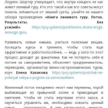
Лоуренс Шортер утверждает, что внутри каждого из нас
живет ленивый гуру. Кто это такой и как его советы могут
помочь избавиться от лишней суеты, узнайте из нашего
обзора произведения
«Книга ленивого гуру. Поток.
Результаты. Без
усилий»
:
https://psy.systems/post/lorens-shoter-kniga-
lenivogo-guru
.
Развивать новые навыки, учиться полезным вещам,
посещать курсы и тренинги, чтобы стать еще
эффективнее и работоспособнее, — ведь у кого-то этот
процесс доходит до фанатизма. Как не потерять себя в
погоне за саморазвитием, объясняет предприниматель,
переводчик, организатор винно-гастрономических туров,
коуч
Елена Казакова
:
https://psy.systems/post/kak-ne-
poteryat-sebya-v-pogone-za-samorazvitiem
Жизненный поток ежедневно несет нам перемены, порой
выбивающие из привычной колеи и приводящие в
смятение. Чтобы не стать жертвами этого хаоса, а
научиться управлять им, необходимо освоить ценный
навык — спонтанность. В чем заключается ценность