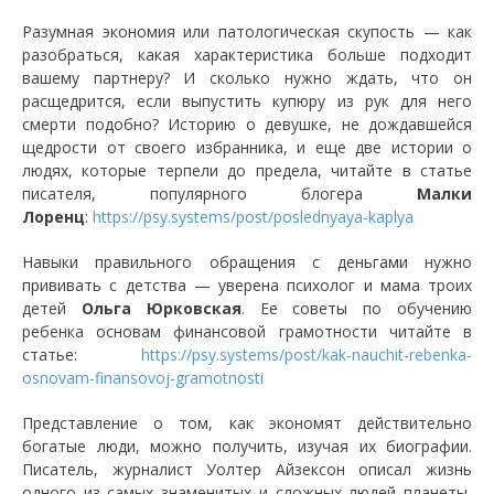
Разумная экономия или патологическая скупость — как
разобраться, какая характеристика больше подходит
вашему партнеру? И сколько нужно ждать, что он
расщедрится, если выпустить купюру из рук для него
смерти подобно? Историю о девушке, не дождавшейся
щедрости от своего избранника, и еще две истории о
людях, которые терпели до предела, читайте в статье
писателя, популярного блогера
Малки
Лоренц
:
https://psy.systems/post/poslednyaya-kaplya
Навыки правильного обращения с деньгами нужно
прививать с детства — уверена психолог и мама троих
детей
Ольга Юрковская
. Ее советы по обучению
ребенка основам финансовой грамотности читайте в
статье:
https://psy.systems/post/kak-nauchit-rebenka-
osnovam-finansovoj-gramotnosti
Представление о том, как экономят действительно
богатые люди, можно получить, изучая их биографии.
Писатель, журналист Уолтер Айзексон описал жизнь
одного из самых знаменитых и сложных людей планеты,