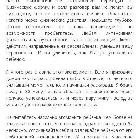
Часто психологическое напряжение переходит в
физическую форму. И если разговор вам не помог, вы
чувствуете, что не справляетесь, начните сбрасывать
негатив через физические действия. Подышите глубоко.
Потом отожмитесь от стенки, поприседайте, по
возможности пробегитесь. Любая интенсивная
физическая нагрузка сбросит часть ваших эмоций. Любые
действия, направленные на расслабление, уменьшат вашу
нервозность. И вы удивитесь, как быстро успокоится
ребенок.
Я много раз ставила этот эксперимент. Если я приходила
домой чем-то расстроенная либо в стрессе, то дети это
считывали моментально, и начинался раскардаш. Я брала
паузу в 30 минут и шла сбрасывать напряжение. Через
полчаса успокаивалась я, и через пару минут вслед за
мной в чувство приходили все трое детей.
Не пытайтесь насильно угомонить ребенка. Тем более не
злитесь на него за то, что он вас раздражает и ведет себя
несносно. Успокаивайте себя и отвлекайте ребенка от его
собственной взвинченности. И постоянно мысленно