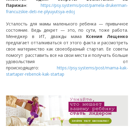
Парижа»
:
https://psy.systems/post/pamela-drukerman-
francuzskie-deti-ne-plyuyutsya-edoj
Усталость для мамы маленького ребенка
—
привычное
состояние. Ведь декрет
—
это, по сути, тоже работа.
Менеджер в ИТ, дважды мама
Ксения Лещенко
предлагает отталкиваться от этого факта и рассмотреть
свое материнство как своеобразный стартап. Ее советы
помогут расставить все на свои места и получать больше
удовольствия от
происходящего:
https://psy.systems/post/mama-kak-
startaper-rebenok-kak-startap