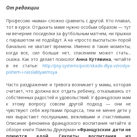
От редакции
Профессию «мама» сложно сравнить с другой. Кто плавал,
тот в курсе. Отдыхать маме нужно особым образом
—
тут
ни вечерние посиделки за футбольным матчем, ни прыжки
с парашютом не подойдут. А на «просто выспаться» порой
банально не хватает времени. Именно в такие моменты,
когда все, сил больше нет, спасением может стать...
сказка. Как это делает психолог
Анна Кутявина
, читайте
в ее статье:
http://psy.systems/post/skazki-dlya-vzroslyx-
pishem-i-rasslablyaemsya
Часто раздражение и тревога возникает у мамы, которая
считает, что должна все отдать ребенку, отказываясь от
собственных радостей и удовольствий. У французских мам
к этому вопросу совсем другой подход
—
они не
чувствуют себя жертвами процесса, тем не менее дети у
них вырастают послушными, вежливыми и счастливыми.
Описание феномена французского воспитания читайте в
обзоре книги Памелы Друкерман
«Французские дети не
плюются едой. Секреты воспитания из