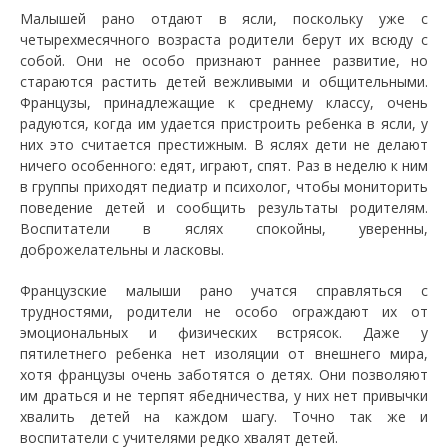
Малышей рано отдают в ясли, поскольку уже с
четырехмесячного возраста родители берут их всюду с
собой. Они не особо признают раннее развитие, но
стараются растить детей вежливыми и общительными.
Французы, принадлежащие к среднему классу, очень
радуются, когда им удается пристроить ребенка в ясли, у
них это считается престижным. В яслях дети не делают
ничего особенного: едят, играют, спят. Раз в неделю к ним
в группы приходят педиатр и психолог, чтобы мониторить
поведение детей и сообщить результаты родителям.
Воспитатели в яслях спокойны, уверенны,
доброжелательны и ласковы.
Французские малыши рано учатся справляться с
трудностями, родители не особо ограждают их от
эмоциональных и физических встрясок. Даже у
пятилетнего ребенка нет изоляции от внешнего мира,
хотя французы очень заботятся о детях. Они позволяют
им драться и не терпят ябедничества, у них нет привычки
хвалить детей на каждом шагу. Точно так же и
воспитатели с учителями редко хвалят детей.