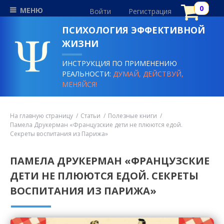
МЕНЮ
Войти
Регистрация
ПСИХОЛОГИЯ ЭФФЕКТИВНОЙ
ЖИЗНИ
ИНСТРУКЦИЯ ПО ПРИМЕНЕНИЮ
РЕАЛЬНОСТИ:
ДУМАЙ, ДЕЙСТВУЙ,
МЕНЯЙСЯ!
На главную страницу
Статьи
Полезные книги
Памела Друкерман «Французские дети не плюются едой.
Секреты воспитания из Парижа»
ПАМЕЛА ДРУКЕРМАН «ФРАНЦУЗСКИЕ
ДЕТИ НЕ ПЛЮЮТСЯ ЕДОЙ. СЕКРЕТЫ
ВОСПИТАНИЯ ИЗ ПАРИЖА»