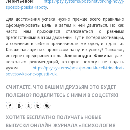
Леонтьевой
:
https://psy.systems/post/netvorking-novyj-
sposob-poiska-raboty
.
Для достижения успеха нужно прежде всего правильно
сформулировать цель, а затем к ней двигаться. Но как
часто нам приходится сталкиваться с разными
препятствиями в этом движении! Тут и потеря мотивации,
и сомнения в себе и правильности методов, и т.д. и т.п.
Как же насладиться процессом на пути к успеху? Психолог,
интернет-предприниматель
Александра Фомина
дает
несколько рекомендаций, которые помогут не падать
духом:
https://psy.systems/post/po-puti-k-celi-trinadcat-
sovetov-kak-ne-opustit-ruki
.
СЧИТАЕТЕ, ЧТО ВАШИМ ДРУЗЬЯМ ЭТО БУДЕТ
ПОЛЕЗНО? ПОДЕЛИТЕСЬ С НИМИ В СОЦСЕТЯХ!
ХОТИТЕ БЕСПЛАТНО ПОЛУЧАТЬ НОВЫЕ
ВЫПУСКИ ОНЛАЙН-ЖУРНАЛА «ПСИХОЛОГИЯ