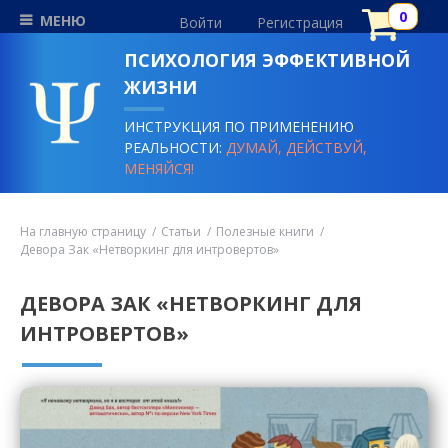
МЕНЮ
Войти
Регистрация
ПСИХОЛОГИЯ ЭФФЕКТИВНОЙ
ЖИЗНИ
ИНСТРУКЦИЯ ПО ПРИМЕНЕНИЮ
РЕАЛЬНОСТИ:
ДУМАЙ, ДЕЙСТВУЙ,
МЕНЯЙСЯ!
На главную страницу
Статьи
Полезные книги
Девора Зак «Нетворкинг для интровертов»
ДЕВОРА ЗАК «НЕТВОРКИНГ ДЛЯ
ИНТРОВЕРТОВ»