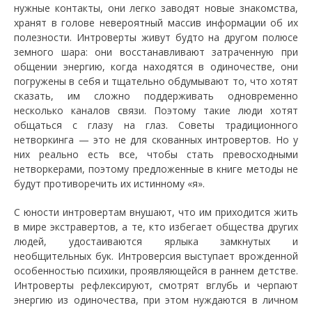
нужные контакты, они легко заводят новые знакомства,
хранят в голове невероятный массив информации об их
полезности. Интроверты живут будто на другом полюсе
земного шара: они восстанавливают затраченную при
общении энергию, когда находятся в одиночестве, они
погружены в себя и тщательно обдумывают то, что хотят
сказать, им сложно поддерживать одновременно
несколько каналов связи. Поэтому такие люди хотят
общаться с глазу на глаз. Советы традиционного
нетворкинга — это не для скованных интровертов. Но у
них реально есть все, чтобы стать превосходными
нетворкерами, поэтому предложенные в книге методы не
будут противоречить их истинному «я».
С юности интровертам внушают, что им приходится жить
в мире экстравертов, а те, кто избегает общества других
людей, удостаиваются ярлыка замкнутых и
необщительных бук. Интроверсия выступает врожденной
особенностью психики, проявляющейся в раннем детстве.
Интроверты рефлексируют, смотрят вглубь и черпают
энергию из одиночества, при этом нуждаются в личном