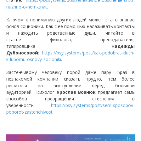
статье:
https://psy.systems/post/effektivnoe-obschenie-chto-
nuzhno-o-nem-znat
.
Ключом к пониманию других людей может стать знание
основ соционики. Как с ее помощью налаживать контакты
и находить родственные души, читайте в
статье филолога, преподавателя,
типировщика
Надежды
Дубоносовой
:
https://psy.systems/post/kak-podobrat-kluch-
k-lubomu-osnovy-socioniki
.
Застенчивому человеку порой даже пару фраз в
незнакомой компании сказать трудно, тем более
решиться на выступление перед большой
аудиторией. Психолог
Ярослав Вознюк
предлагает семь
способов превращения стеснения в
уверенность:
https://psy.systems/post/sem-sposobov-
poborot-zastenchivost
.