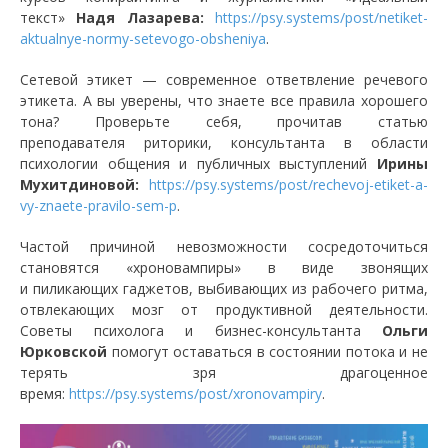
текст»
Надя Лазарева:
https://psy.systems/post/netiket-
aktualnye-normy-setevogo-obsheniya
.
Сетевой этикет — современное ответвление речевого
этикета. А вы уверены, что знаете все правила хорошего
тона? Проверьте себя, прочитав статью
преподавателя риторики, консультанта в области
психологии общения и публичных выступлений
Ирины
Мухитдиновой:
https://psy.systems/post/rechevoj-etiket-a-
vy-znaete-pravilo-sem-p
.
Частой причиной невозможности сосредоточиться
становятся «хроновампиры» в виде звонящих
и пиликающих гаджетов, выбивающих из рабочего ритма,
отвлекающих мозг от продуктивной деятельности.
Советы психолога и бизнес-консультанта
Ольги
Юрковской
помогут оставаться в состоянии потока и не
терять зря драгоценное
время:
https://psy.systems/post/xronovampiry
.