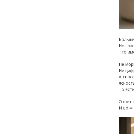
Больши
Но гла
Что им
Не мор
Не цифр
А спос
ясность
То ест
Ответ 
И во м