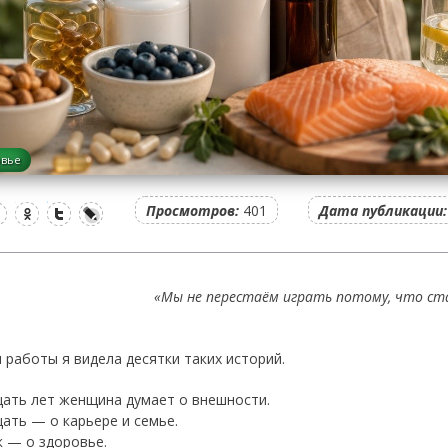
овье
Просмотров:
401
Дата публикации:
«Мы не перестаём играть потому, что ст
ы работы я видела десятки таких историй.
цать лет женщина думает о внешности.
цать — о карьере и семье.
к — о здоровье.