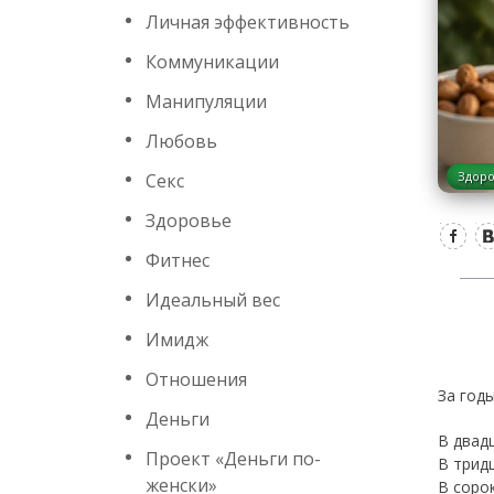
Личная эффективность
Коммуникации
Манипуляции
Любовь
Здор
Секс
Здоровье
Фитнес
Идеальный вес
Имидж
Отношения
За год
Деньги
В двад
Проект «Деньги по-
В трид
женски»
В соро