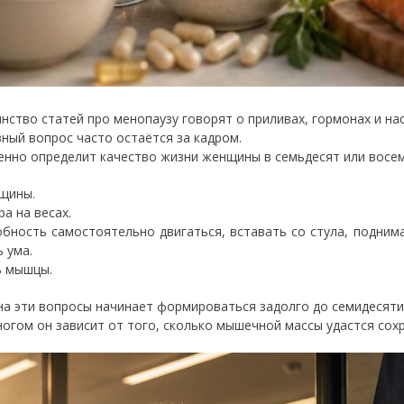
нство статей про менопаузу говорят о приливах, гормонах и на
вный вопрос часто остаётся за кадром.
енно определит качество жизни женщины в семьдесят или восем
щины.
а на весах.
обность самостоятельно двигаться, вставать со стула, поднима
 ума.
ь мышцы.
на эти вопросы начинает формироваться задолго до семидесяти
ногом он зависит от того, сколько мышечной массы удастся сох