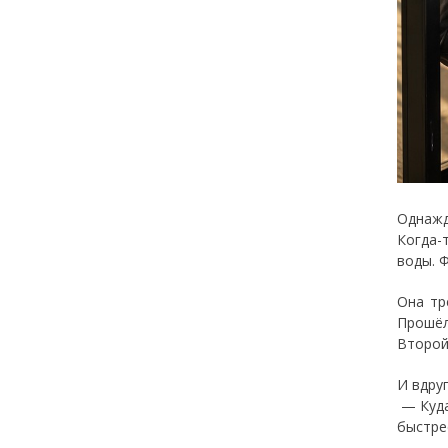
Однажд
Когда-
воды. 
Она тр
Прошёл
Второй
И вдру
— Куда
быстре