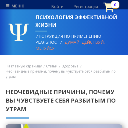
МЕНЮ
Войти
Регистрация
ПСИХОЛОГИЯ ЭФФЕКТИВНОЙ
ЖИЗНИ
ИНСТРУКЦИЯ ПО ПРИМЕНЕНИЮ
РЕАЛЬНОСТИ:
ДУМАЙ, ДЕЙСТВУЙ,
МЕНЯЙСЯ!
На главную страницу
Статьи
Здоровье
Неочевидные причины, почему вы чувствуете себя разбитым по
утрам
НЕОЧЕВИДНЫЕ ПРИЧИНЫ, ПОЧЕМУ
ВЫ ЧУВСТВУЕТЕ СЕБЯ РАЗБИТЫМ ПО
УТРАМ