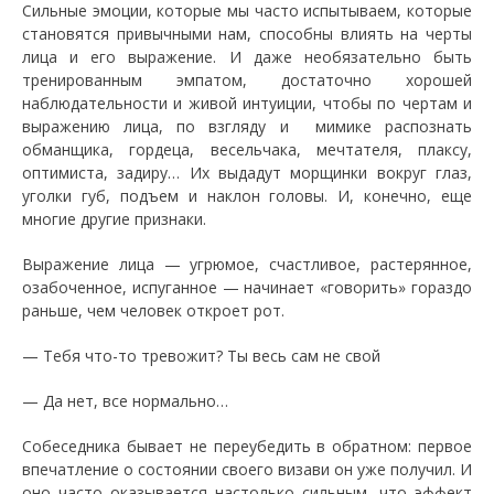
Сильные эмоции, которые мы часто испытываем, которые
становятся привычными нам, способны влиять на черты
лица и его выражение. И даже необязательно быть
тренированным эмпатом, достаточно хорошей
наблюдательности и живой интуиции, чтобы по чертам и
выражению лица, по взгляду и мимике распознать
обманщика, гордеца, весельчака, мечтателя, плаксу,
оптимиста, задиру… Их выдадут морщинки вокруг глаз,
уголки губ, подъем и наклон головы. И, конечно, еще
многие другие признаки.
Выражение лица — угрюмое, счастливое, растерянное,
озабоченное, испуганное — начинает «говорить» гораздо
раньше, чем человек откроет рот.
— Тебя что-то тревожит? Ты весь сам не свой
— Да нет, все нормально…
Собеседника бывает не переубедить в обратном: первое
впечатление о состоянии своего визави он уже получил. И
оно часто оказывается настолько сильным, что эффект