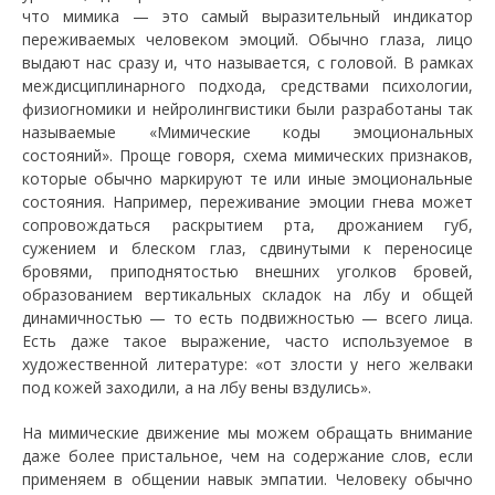
что мимика — это самый выразительный индикатор
переживаемых человеком эмоций. Обычно глаза, лицо
выдают нас сразу и, что называется, с головой. В рамках
междисциплинарного подхода, средствами психологии,
физиогномики и нейролингвистики были разработаны так
называемые «Мимические коды эмоциональных
состояний». Проще говоря, схема мимических признаков,
которые обычно маркируют те или иные эмоциональные
состояния. Например, переживание эмоции гнева может
сопровождаться раскрытием рта, дрожанием губ,
сужением и блеском глаз, сдвинутыми к переносице
бровями, приподнятостью внешних уголков бровей,
образованием вертикальных складок на лбу и общей
динамичностью — то есть подвижностью — всего лица.
Есть даже такое выражение, часто используемое в
художественной литературе: «от злости у него желваки
под кожей заходили, а на лбу вены вздулись».
На мимические движение мы можем обращать внимание
даже более пристальное, чем на содержание слов, если
применяем в общении навык эмпатии. Человеку обычно