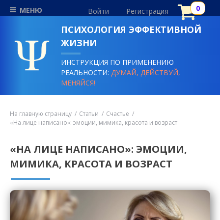
МЕНЮ
Войти
Регистрация
ПСИХОЛОГИЯ ЭФФЕКТИВНОЙ
ЖИЗНИ
ИНСТРУКЦИЯ ПО ПРИМЕНЕНИЮ
РЕАЛЬНОСТИ:
ДУМАЙ, ДЕЙСТВУЙ,
МЕНЯЙСЯ!
На главную страницу
Статьи
Счастье
«На лице написано»: эмоции, мимика, красота и возраст
«НА ЛИЦЕ НАПИСАНО»: ЭМОЦИИ,
МИМИКА, КРАСОТА И ВОЗРАСТ