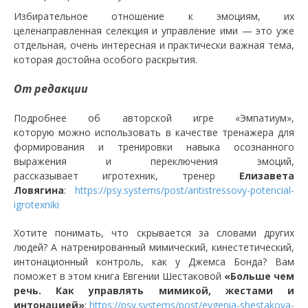
Избирательное отношение к эмоциям, их
целенаправленная селекция и управление ими — это уже
отдельная, очень интересная и практически важная тема,
которая достойна особого раскрытия.
От редакции
Подробнее об авторской игре «Эмпатиум»,
которую можно использовать в качестве тренажера для
формирования и тренировки навыка осознанного
выражения и переключения эмоций,
рассказывает игротехник, тренер
Елизавета
Ловягина
:
https://psy.systems/post/antistressovy-potencial-
igrotexniki
Хотите понимать, что скрывается за словами других
людей? А натренированный мимический, кинестетический,
интонационный контроль, как у Джемса Бонда? Вам
поможет в этом книга Евгении Шестаковой
«Больше чем
речь. Как управлять мимикой, жестами и
интонацией»
:
https://psy.systems/post/evgenia-shestakova-